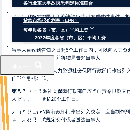
各行业重大事故隐患判定标准集合
（一）克扣、无故拖欠农民工工资达到认定拒不支付劳
权威数据
（二）因拖欠农民工工资违法行为引发群体性事件、极
贷款市场报价利率（LPR）
第六条
人力资源社会保障行政部门在作出列入决定前
每年度各省（市、区）平均工资
予列入失信联合惩戒名单的规定。
2022年度各省（市、区）平均工资
联系我们
当事人自收到告知之日起5个工作日内，可以向人力资
工作日内予以核实，并将结果告知当事人。
搜索一下
第七条
用人单位在人力资源社会保障行政部门作出列
信联合惩戒名单。
第八条
人力资源社会保障行政部门应当自责令限期支付
人批准，可以延长20个工作日。
人力资源社会保障行政部门作出列入决定，应当制作列
等，并按照有关规定交付或者送达当事人。