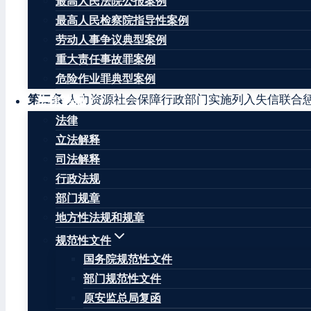
最高人民法院公报案例
（2
最高人民检察院指导性案例
劳动人事争议典型案例
第一条
为了维护劳动者合法权益，完善失信约束机制
重大责任事故罪案例
《保障农民工工资支付条例》等有关规定，制定本办法
危险作业罪典型案例
第二条
人力资源社会保障行政部门实施列入失信联合
法律法规
法律
第三条
人力资源社会保障部负责组织、指导全国失信
立法解释
司法解释
县级以上地方人力资源社会保障行政部门依据行政执法
行政法规
第四条
失信联合惩戒名单管理实行“谁执法、谁认定、
部门规章
地方性法规和规章
实施失信联合惩戒名单管理，应当依法依规加强信用信
国家秘密、商业秘密、个人隐私，应当依法依规予以保
规范性文件
国务院规范性文件
第五条
用人单位拖欠农民工工资，具有下列情形之一
部门规范性文件
列入决定，将该用人单位及其法定代表人或者主要负责
原安监总局复函