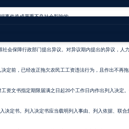
动报酬罪数额标准的；
端事件造成严重不良社会影响的。
，应当告知当事人拟列入失信联合惩戒名单的事由、依据、提
源社会保障行政部门提出异议。对异议期内提出的异议，人力
入决定前，已经改正拖欠农民工工资违法行为，且作出不再拖
工资文书指定期限届满之日起20个工作日内作出列入决定
入决定书。列入决定书应当载明列入事由、列入依据、联合