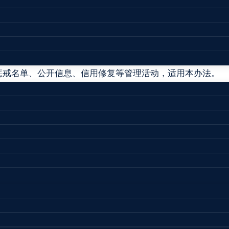
021年11月10日人社部令第45号公布 自2022年1月1日起施行
，加强信用监管，规范拖欠农民工工资失信联合惩戒对象名单
。
惩戒名单、公开信息、信用修复等管理活动，适用本办法。
联合惩戒名单管理工作。
管辖权限，负责失信联合惩戒名单管理的具体实施工作。
谁负责”，遵循依法依规、客观公正、公开透明、动态管理的
息安全和个人信息保护。人力资源社会保障行政部门及其工
密。
，经人力资源社会保障行政部门依法责令限期支付工资，逾期
人、直接负责的主管人员和其他直接责任人员（以下简称当