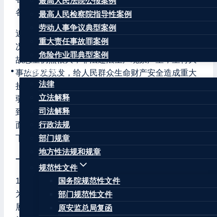
最高人民法院公报案例
各直属机构：
最高人民检察院指导性案例
劳动人事争议典型案例
近年来，全国生产安全事故逐年下降，安全生产状
重大责任事故罪案例
况总体稳定、趋于好转，但形势依然十分严峻，事
危险作业罪典型案例
故总量仍然很大，非法违法生产现象严重，重特大
法律法规
事故多发频发，给人民群众生命财产安全造成重大
法律
损失，暴露出一些企业重生产轻安全、安全管理薄
立法解释
弱、主体责任不落实，一些地方和部门安全监管不
司法解释
到位等突出问题。为进一步加强安全生产工作，全
面提高企业安全生产水平，现就有关事项通知如
行政法规
下：
部门规章
地方性法规和规章
一、总体要求
规范性文件
1.工作要求。深入贯彻落实科学发展观，坚持以人
国务院规范性文件
为本，牢固树立安全发展的理念，切实转变经济发
部门规范性文件
展方式，调整产业结构，提高经济发展的质量和效
原安监总局复函