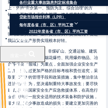
益，把经济发展建立在安全生产有可靠保障的基础
各行业重大事故隐患判定标准集合
上；坚持“安全第一、预防为主、综合治理”的方
权威数据
针，全面加强企业安全管理，健全规章制度，完善
贷款市场报价利率（LPR）
安全标准，提高企业技术水平，夯实安全生产基
每年度各省（市、区）平均工资
础；坚持依法依规生产经营，切实加强安全监管，
2022年度各省（市、区）平均工资
强化企业安全生产主体责任落实和责任追究，促进
联系我们
我国安全生产形势实现根本好转。
2.主要任务。以煤矿、非煤矿山、交通运输、建筑
搜索一下
施工、危险化学品、烟花爆竹、民用爆炸物品、冶
金等行业（领域）为重点，全面加强企业安全生产
工作。要通过更加严格的目标考核和责任追究，采
取更加有效的管理手段和政策措施，集中整治非法
违法生产行为，坚决遏制重特大事故发生；要尽快
建成完善的国家安全生产应急救援体系，在高危行
业强制推行一批安全适用的技术装备和防护设施，
最大程度减少事故造成的损失；要建立更加完善的