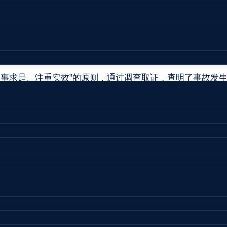
8月21日11时19分（38天后）在医院医治无效后死亡，根
）伤亡人员发生变化的，应及时补充完善伤亡人员情况，并纳入
查处理权限的通知》（柳政发〔2013〕57号）和《鱼峰区
局成立柳州市得华食品有限公司“7·14”触电事故调查组，开
、实事求是、注重实效”的原则，通过调查取证，查明了事故发
的处理建议。同时，针对事故原因及暴露出的突出问题，提
；食品生产；道路货物运输（不含危险货物）。