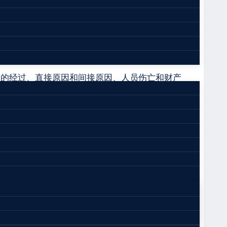
据《生产安全事故统计调查制度》有关要求：“事故
事故统计”，此次事故按照重伤事故开展调查。
生产安全一般事故报告和调查处理暂行规定》（鱼
展事故调查工作。
生的经过、直接原因和间接原因、人员伤亡和财产
出了事故防范措施建议。现将有关情况报告如下：