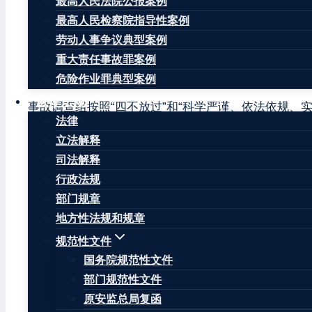
最高人民法院公报案例
食品有限公司发生一起触电事故，造成1人重伤。伤者于
最高人民检察院指导性案例
发生 30 日内（火灾、道路运输事故发生 7 日内
劳动人事争议典型案例
根据《柳州市人民政府关于进一步明确生产安全事故调
重大责任事故罪案例
政办发〔2008〕24号）的有关规定，鱼峰区应急管理
危险作业罪典型案例
法律法规
事故调查组按照“四不放过”和“科学严谨、依法依规
法律
损失情况，认定了事故性质，提出了对有关单位和人员
立法解释
一、事故发生单位及个人的基本情况
司法解释
行政法规
单位名称：柳州市得华食品有限公司
部门规章
统一社会信用代码：91450203340335464F
地方性法规和规章
规范性文件
类型：有限责任公司（自然人投资或控股）
国务院规范性文件
经营范围：食品经营（销售预包装食品）；食品进出口
部门规范性文件
原安监总局复函
住所：柳州市鱼峰区洛园路16-2号