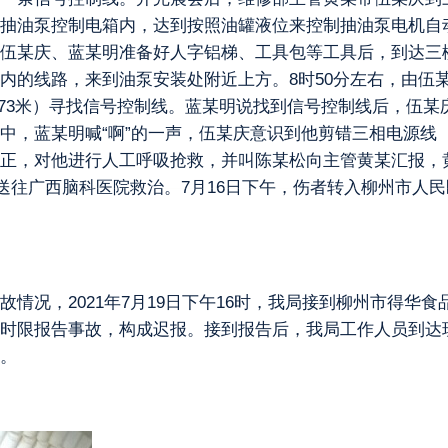
抽油泵控制电箱内，达到按照油罐液位来控制抽油泵电机自
伍某庆、蓝某明准备好人字铝梯、工具包等工具后，到达三
内的线路，来到油泵安装处附近上方。8时50分左右，由伍
.73米）寻找信号控制线。蓝某明说找到信号控制线后，伍
，蓝某明喊“啊”的一声，伍某庆意识到他剪错三相电源线（
正，对他进行人工呼吸抢救，并叫陈某松向主管黄某汇报，黄
送往广西脑科医院救治。7月16日下午，伤者转入柳州市人民医
情况，2021年7月19日下午16时，我局接到柳州市得华
时限报告事故，构成迟报。接到报告后，我局工作人员到达
。