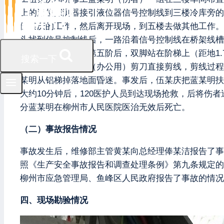
上的液位探测器接引液位器信号控制线到三楼冷库旁的
伍某庆的工作，然后离开现场，到五楼去做其他工作。
头找到信号控制线后，一路沿着信号控制线在桥架线槽
字铝梯的一侧爬到第五阶后，双脚站在阶梯上（距地1
搜索一下
蓝某明用普通家用（办公用）剪刀直接剪线，剪线过程中
某明从铝梯掉落地面昏迷。事发后，伍某庆把蓝某明扶
大约10分钟后，120医护人员到达现场抢救，后将伤者
分蓝某明在柳州市人民医院医治无效后死亡。
（二）事故报告情况
事故发生后，维修部主管黄某向总经理俸某洁报告了事故
照《生产安全事故报告和调查处理条例》第九条规定的
柳州市应急管理局、鱼峰区人民政府报告了事故的情况
四、现场勘验情况