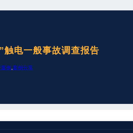
4”触电一般事故调查报告
产案例
,
案例分享
司发生一起触电事故的报告。经核实，2021年7月14日8时5