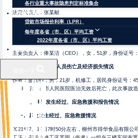
各行业重大事故隐患判定标准集合
法定代表人：张某献
权威数据
贷款市场报价利率（LPR）
成立日期：2015年05月15日
每年度各省（市、区）平均工资
持有证照情况：持有柳州市行政审批局颁发的《食品生
2022年度各省（市、区）平均工资
联系我们
主要负责人：俸某洁（CEO），女，51岁，身份证号：4502
二、事故造成人员伤亡及经济损失情况
搜索一下
伤者：蓝某明，男，21岁，机修工，居民身份证号：452231
（38天后）在市人民医院医治无效后死亡，此次事故造
三、事故发生经过、应急救援和报告情况
（一）事故发生经过、应急救援情况
2021年7月14日7时50分左右，柳州市得华食品
工伍某庆和机修工蓝某明（伤者）一组在三楼车间布置