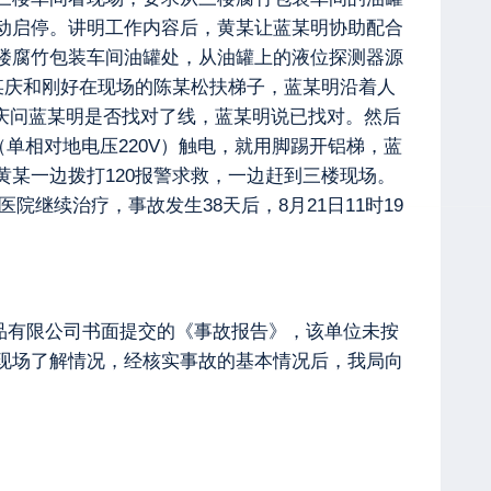
动启停。讲明工作内容后，黄某让蓝某明协助配合
楼腐竹包装车间油罐处，从油罐上的液位探测器源
某庆和刚好在现场的陈某松扶梯子，蓝某明沿着人
某庆问蓝某明是否找对了线，蓝某明说已找对。然后
单相对地电压220V）触电，就用脚踢开铝梯，蓝
某一边拨打120报警求救，一边赶到三楼现场。
院继续治疗，事故发生38天后，8月21日11时19
食品有限公司书面提交的《事故报告》，该单位未按
现场了解情况，经核实事故的基本情况后，我局向