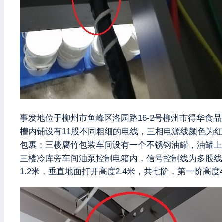
事发地位于柳州市鱼峰区洛园路16-2号柳州市得华食
槽内铺设有11股不同粗细的电线，三相电源线颜色为
包裹；三楼腐竹包装车间设有一个不锈钢油罐，油罐上
三楼冷库旁车间油泵控制电箱内，信号控制线为多股线
1.2米，垂直地面打开高度2.4米，共七阶，第一阶高度