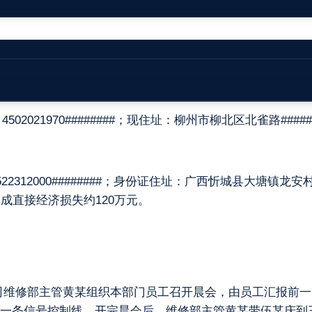
产许可证》《营业执照》。
021970########；现住址：柳州市柳北区北雀路######
2000########；身份证住址：广西忻城县大塘镇龙安村###
成直接经济损失约120万元。
有限公司维修部主管黄某组织本部门员工召开晨会，由员工汇报
一条信号控制线。开完晨会后，维修部主管黄某带伍某庆到