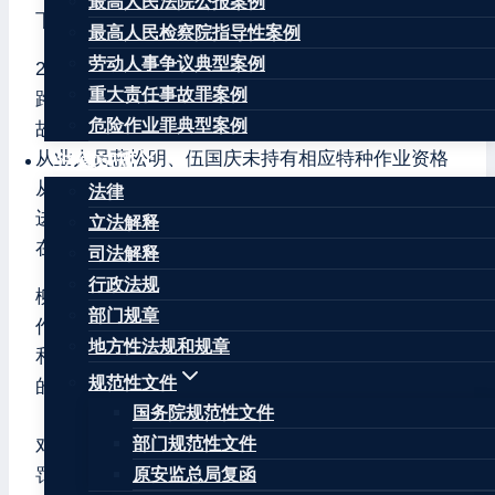
最高人民法院公报案例
下：
最高人民检察院指导性案例
劳动人事争议典型案例
2021年7月14日8时50分左右，在柳州市鱼峰区洛园
重大责任事故罪案例
路16-2号柳州市得华食品有限公司发生一起触电事
危险作业罪典型案例
故，造成1人重伤。经查，柳州市得华食品有限公司
从业人员蓝松明、伍国庆未持有相应特种作业资格
法律法规
从事电工作业；未对现场作业人员蓝松明、伍国庆
法律
进行安全技术交底，未告知作业场所和工作岗位存
立法解释
在的危险因素、防范措施以及事故应急措施。
司法解释
行政法规
柳州市得华食品有限公司从业人员未持有相应特种
部门规章
作业资格从事电工作业的行为违反了《中华人民共
地方性法规和规章
和国安全生产法》（2014年版）第二十七条第一款
规范性文件
的规定。依据《中华人民共和国安全生产法》
国务院规范性文件
（2014年版）第九十四条第（七）项的规定，决定
部门规范性文件
对该公司给予肆万元（￥40000.00）罚款的行政处
罚。
原安监总局复函