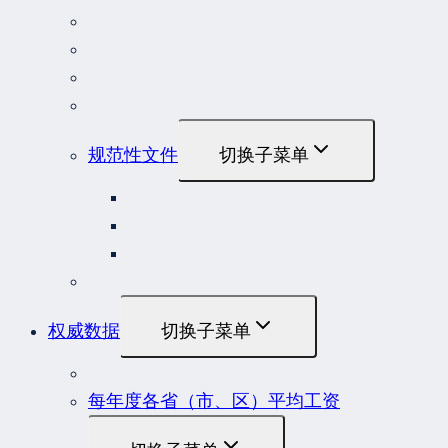
司法解释
行政法规
部门规章
地方性法规和规章
规范性文件
切换子菜单
国务院规范性文件
部门规范性文件
原安监总局复函
各行业重大事故隐患判定标准集合
权威数据
切换子菜单
贷款市场报价利率（LPR）
每年度各省（市、区）平均工资