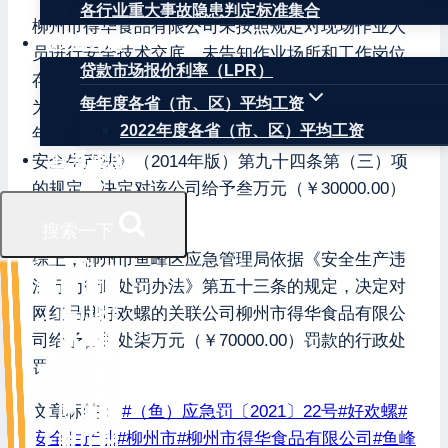
各行业重大事故隐患判定标准集合
柳州市得华食品有限公司未按照规定对现场作业人
权威数据
员进行安全技术交底，未告知作业场所和工作岗位
贷款市场报价利率（LPR）
存在的危险因素、防范措施以及事故应急措施的行
每年度各省（市、区）平均工资
为，违反了《中华人民共和国安全生产法》（2014
2022年度各省（市、区）平均工资
年版）第四十一条的规定，依据《中华人民共和国
联系我们
安全生产法》（2014年版）第九十四条第（三）项
的规定，决定对该公司给予叁万元（￥30000.00）
罚款的行政处罚。
搜索一下
综上，柳州市鱼峰区应急管理局依据《安全生产违
法行为行政处罚办法》第五十三条的规定，决定对
网红品牌好欢螺的关联公司柳州市得华食品有限公
司给予合并处柒万元（￥70000.00）罚款的行政处
罚。
文章标签：
#
（鱼）应急罚〔2021〕22号
#
好欢螺
#
安全生产法
#
柳州市
#
柳州市得华食品有限公司
#
鱼峰