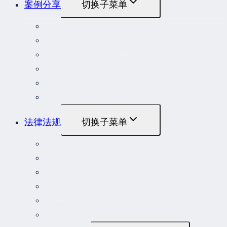
案例分享
切换子菜单
最高人民法院指导性案例
最高人民法院公报案例
最高人民检察院指导性案例
劳动人事争议典型案例
重大责任事故罪案例
危险作业罪典型案例
法律法规
切换子菜单
法律
立法解释
司法解释
行政法规
部门规章
地方性法规和规章