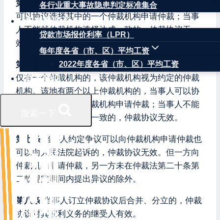
第五条
仲裁协议约定两个以上仲裁机构的，当事人
各行业重大事故隐患判定标准集合
可以协议选择其中的一个仲裁机构申请仲裁；当事
权威数据
人不能就仲裁机构选择达成一致的，仲裁协议无
贷款市场报价利率（LPR）
效。
每年度各省（市、区）平均工资
第六条
仲裁协议约定由某地的仲裁机构仲裁且该地
2022年度各省（市、区）平均工资
仅有一个仲裁机构的，该仲裁机构视为约定的仲裁
联系我们
机构。该地有两个以上仲裁机构的，当事人可以协
议选择其中的一个仲裁机构申请仲裁；当事人不能
搜索一下
就仲裁机构选择达成一致的，仲裁协议无效。
第七条
当事人约定争议可以向仲裁机构申请仲裁也
可以向人民法院起诉的，仲裁协议无效。但一方向
仲裁机构申请仲裁，另一方未在仲裁法第二十条第
二款规定期间内提出异议的除外。
第八条
当事人订立仲裁协议后合并、分立的，仲裁
协议对其权利义务的继受人有效。