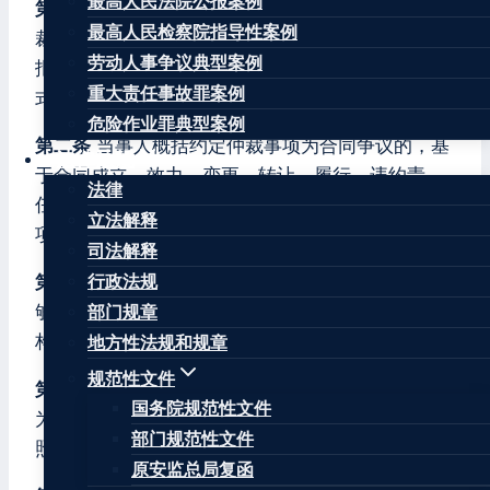
最高人民法院公报案例
第一条
仲裁法第十六条规定的“其他书面形式”的仲
最高人民检察院指导性案例
裁协议，包括以合同书、信件和数据电文（包括电
劳动人事争议典型案例
报、电传、传真、电子数据交换和电子邮件）等形
重大责任事故罪案例
式达成的请求仲裁的协议。
危险作业罪典型案例
第二条
当事人概括约定仲裁事项为合同争议的，基
法律法规
于合同成立、效力、变更、转让、履行、违约责
法律
任、解释、解除等产生的纠纷都可以认定为仲裁事
立法解释
项。
司法解释
第三条
仲裁协议约定的仲裁机构名称不准确，但能
行政法规
够确定具体的仲裁机构的，应当认定选定了仲裁机
部门规章
构。
地方性法规和规章
规范性文件
第四条
仲裁协议仅约定纠纷适用的仲裁规则的，视
国务院规范性文件
为未约定仲裁机构，但当事人达成补充协议或者按
部门规范性文件
照约定的仲裁规则能够确定仲裁机构的除外。
原安监总局复函