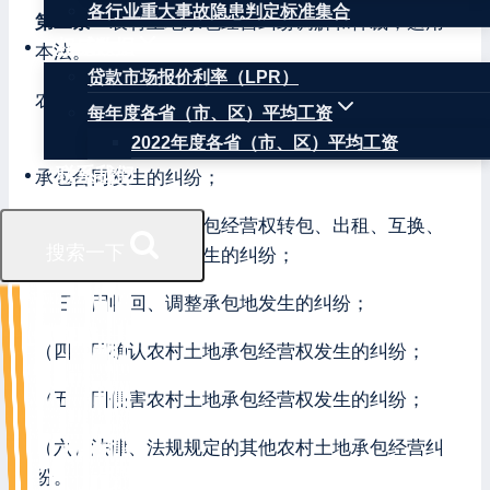
各行业重大事故隐患判定标准集合
第二条
农村土地承包经营纠纷调解和仲裁，适用
权威数据
本法。
贷款市场报价利率（LPR）
农村土地承包经营纠纷包括：
每年度各省（市、区）平均工资
2022年度各省（市、区）平均工资
（一）因订立、履行、变更、解除和终止农村土地
联系我们
承包合同发生的纠纷；
（二）因农村土地承包经营权转包、出租、互换、
搜索一下
转让、入股等流转发生的纠纷；
（三）因收回、调整承包地发生的纠纷；
（四）因确认农村土地承包经营权发生的纠纷；
（五）因侵害农村土地承包经营权发生的纠纷；
（六）法律、法规规定的其他农村土地承包经营纠
纷。