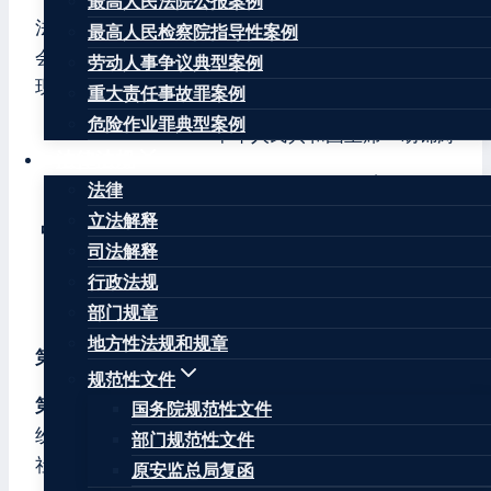
最高人民法院公报案例
法》已由中华人民共和国第十一届全国人民代表大
最高人民检察院指导性案例
会常务委员会第九次会议于2009年6月27日通过，
劳动人事争议典型案例
现予公布，自2010年1月1日起施行。
重大责任事故罪案例
危险作业罪典型案例
中华人民共和国主席 胡锦涛
法律法规
2009年6月27日
法律
立法解释
中华人民共和国农村土地承包经营纠纷调解仲裁法
司法解释
（2009年6月27日第十一届全国人民代表大会常务
行政法规
委员会第九次会议通过）
部门规章
地方性法规和规章
第一章 总则
规范性文件
第一条
为了公正、及时解决农村土地承包经营纠
国务院规范性文件
纷，维护当事人的合法权益，促进农村经济发展和
部门规范性文件
社会稳定，制定本法。
原安监总局复函