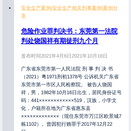
安全生产案例
|
安全生产相关刑事案例
|
案例分
享
危险作业罪判决书：东莞第一法院
判处饶国祥有期徒刑九个月
发布时间
2021年4月6日
2021年10月16日
广东省东莞市第一人民法院 刑 事 判 决 书
（2021）粤1971刑初1378号 公诉机关广东省
东莞市第一市区人民检察院。 被告人饶国
祥，男，1982年10月16日出生，居民身份证号
码：441××××××××××××519，汉族，小学文
化，户籍所在地为广东省惠东县
×××××××××××××（现住东莞市万江区欧景城7
栋1102）。曾因犯行贿罪于2017年12月22