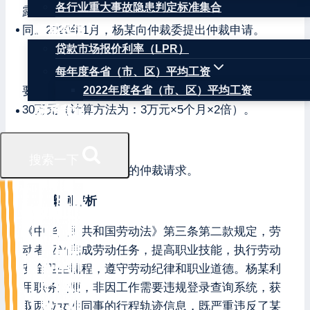
各行业重大事故隐患判定标准集合
露公司保密信息的规定）为由，与其解除劳动合
权威数据
同。2020年1月，杨某向仲裁委提出仲裁申请。
贷款市场报价利率（LPR）
仲裁请求
每年度各省（市、区）平均工资
要求某科技发展公司支付违法解除劳动合同赔偿金
2022年度各省（市、区）平均工资
30万元（计算方法为：3万元×5个月×2倍）。
联系我们
处理结果
搜索一下
仲裁委裁决驳回杨某的仲裁请求。
案例评析
《中华人民共和国劳动法》第三条第二款规定，劳
动者应当完成劳动任务，提高职业技能，执行劳动
安全卫生规程，遵守劳动纪律和职业道德。杨某利
用职务之便，非因工作需要违规登录查询系统，获
取两位女性同事的行程轨迹信息，既严重违反了某