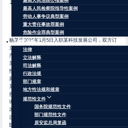
最高人民法院公报案例
2021年北京市劳动人事争议仲裁十大典型案例之八
最高人民检察院指导性案例
劳动者违规查询隐私信息单位可依法解除
劳动人事争议典型案例
重大责任事故罪案例
案情简介
危险作业罪典型案例
杨某于2015年1月5日入职某科技发展公司，双方订
法律法规
立了无固定期限劳动合同，约定杨某的岗位为高级
法律
产品经理，月工资为3万元。2019年10月14日，杨
立法解释
某非因工作需要查询他人行程轨迹信息，被同事举
司法解释
报至某科技发展公司风控合规部立案调查。次日，
行政法规
风控合规部调查员约谈杨某，并对谈话做记录，杨
部门规章
某承认2018年12月至2019年9月期间，其利用公司
地方性法规和规章
授予的查询权限，多次登录公司出行系统，违规查
规范性文件
询公司女同事吴某和廖某的行程轨迹信息共计近
国务院规范性文件
2000次。2019年11月，某科技发展公司以杨某严重
部门规范性文件
违纪（违反《员工手册》关于禁止非因公目的获取
原安监总局复函
隐私信息和关于违反保密义务私自获取、保存或泄