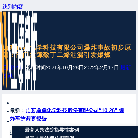
跳到内容
山东鼎鼎化学科技有限公司爆炸事故初步原
因：阀门故障致丁二烯泄漏引发爆燃
王康律师
发布时间
2021年10月28日
2022年2月17日
最新
资讯
网站首页
最新：
山东鼎鼎化学科技股份有限公司“10·26” 爆
最新发布
炸事故调查报告
案例分享
最高人民法院指导性案例
据央视新闻消息，10月26日早上5时40分左右，位