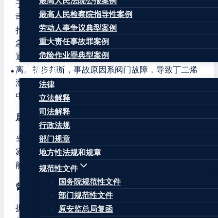
最高人民法院公报案例
于山东省淄博市高青县的山东鼎鼎化学科技有限公
最高人民检察院指导性案例
司发生爆炸，1人受伤。经全力救援，现场火势已被
劳动人事争议典型案例
扑灭，伤员已送医救治，无生命危险。据高青县应
重大责任事故罪案例
急管理局负责人介绍，事故发生前，企业工作人员
危险作业罪典型案例
通过中控室监控发现异常，及时组织人员进行撤
离。初步判断，事故原因系阀门故障，导致丁二烯
法律法规
泄漏，引发爆燃。具体事故原因正在进一步调查
法律
中。
立法解释
司法解释
居民：20公里外都能听到响声
行政法规
当地多位居民称，他们清晨听到类似爆炸的声音，
部门规章
家中的门窗也出现破损。还有居民称，20公里外都
地方性法规和规章
能听到爆炸的响声。
规范性文件
国务院规范性文件
曾5次被应急管理等部门处罚
部门规范性文件
据资料显示，此次发生事故的山东鼎鼎化学科技股
原安监总局复函