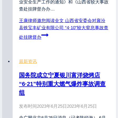
业安全生产工作的通知》和《山西省较大事故
查处挂牌督办办…
王康律师邀您阅读全文
山西省安委会对襄汾
县铁宝丰矿业有限公司 “4·10”较大窒息事故查
处挂牌督办
最新资讯
国务院成立宁夏银川富洋烧烤店
“6·21”特别重大燃气爆炸事故调查
组
发布时间
2023年6月25日
2023年6月25日
央广网北京6月25日消息（记者陈锐海） 6月