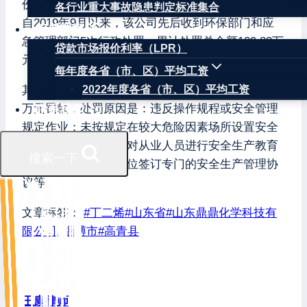
份有限公司主要生产销售树脂原料、塑料助剂等。
各行业重大事故隐患判定标准集合
自2019年9月以来，该公司先后收到环保部门和应
权威数据
急管理部门5次行政处罚，累计处罚总金额109.83万
贷款市场报价利率（LPR）
元。
每年度各省（市、区）平均工资
其中在2021年6月，高青县应急管理局对其处以5.5
2022年度各省（市、区）平均工资
万元罚款，处罚原因是：违反操作规程或安全管理
联系我们
规定作业；未按规定在较大危险因素场所设置安全
警示标志；未按规定对从业人员进行安全生产教育
搜索一下
和培训；未与承包单位签订专门的安全生产管理协
议等。
文章标签：
#
丁二烯
#
山东省
#
山东鼎鼎化学科技有
限公司
#
淄博市
#
高青县
王康律师