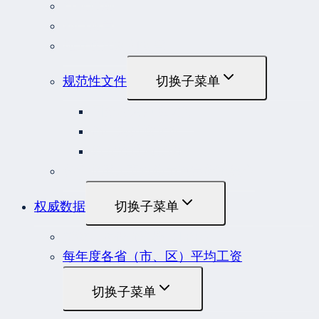
行政法规
部门规章
地方性法规和规章
规范性文件
切换子菜单
国务院规范性文件
部门规范性文件
原安监总局复函
各行业重大事故隐患判定标准集合
权威数据
切换子菜单
贷款市场报价利率（LPR）
每年度各省（市、区）平均工资
切换子菜单