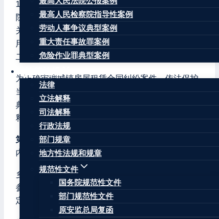
最高人民法院公报案例
1469次会议通过，根据2020年12月23日最高人民法
最高人民检察院指导性案例
院审判委员会第1823次会议通过的《最高人民法院
劳动人事争议典型案例
关于修改〈最高人民法院关于在民事审判工作中适
重大责任事故罪案例
用《中华人民共和国工会法》若干问题的解释〉等
危险作业罪典型案例
二十七件民事类司法解释的决定》修正）
法律法规
为正确审理城镇房屋租赁合同纠纷案件，依法保护
法律
当事人的合法权益，根据《中华人民共和国民法
立法解释
典》等法律规定，结合民事审判实践，制定本解
司法解释
释。
行政法规
第一条
本解释所称城镇房屋，是指城市、镇规划区
部门规章
内的房屋。
地方性法规和规章
规范性文件
乡、村庄规划区内的房屋租赁合同纠纷案件，可以
国务院规范性文件
参照本解释处理。但法律另有规定的，适用其规
部门规范性文件
定。
原安监总局复函