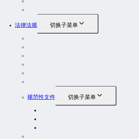
重大责任事故罪案例
危险作业罪典型案例
法律法规
切换子菜单
法律
立法解释
司法解释
行政法规
部门规章
地方性法规和规章
规范性文件
切换子菜单
国务院规范性文件
部门规范性文件
原安监总局复函
各行业重大事故隐患判定标准集合