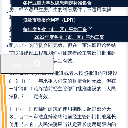
当事人依照国家福利政策租赁公有住房、廉租住
各行业重大事故隐患判定标准集合
房、经济适用住房产生的纠纷案件，不适用本解
权威数据
释。
贷款市场报价利率（LPR）
第二条
出租人就未取得建设工程规划许可证或者未
每年度各省（市、区）平均工资
按照建设工程规划许可证的规定建设的房屋，与承
2022年度各省（市、区）平均工资
租人订立的租赁合同无效。但在一审法庭辩论终结
联系我们
前取得建设工程规划许可证或者经主管部门批准建
设的，人民法院应当认定有效。
搜索一下
第三条
出租人就未经批准或者未按照批准内容建设
的临时建筑，与承租人订立的租赁合同无效。但在
一审法庭辩论终结前经主管部门批准建设的，人民
法院应当认定有效。
租赁期限超过临时建筑的使用期限，超过部分无
效。但在一审法庭辩论终结前经主管部门批准延长
使用期限的，人民法院应当认定延长使用期限内的