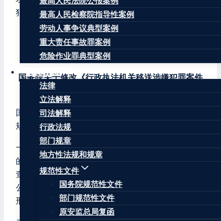
最高人民法院公报案例
犯罪案件的规定〉的决定》，自公布之日起施行。
最高人民检察院指导性案例
劳动人事争议典型案例
总 理 李克强
重大责任事故罪案例
2020年8月7日
危险作业罪典型案例
法律法规
国务院关于修改《行政执法机关移送涉嫌犯罪案件
法律
的规定》的决定
立法解释
国务院决定对《行政执法机关移送涉嫌犯罪案件的
司法解释
规定》作如下修改：
行政法规
部门规章
一、第三条增加一款，作为第二款：“知识产权领域
地方性法规和规章
的违法案件，行政执法机关根据调查收集的证据和
规范性文件
查明的案件事实，认为存在犯罪的合理嫌疑，需要
国务院规范性文件
公安机关采取措施进一步获取证据以判断是否达到
部门规范性文件
刑事案件立案追诉标准的，应当向公安机关移送。”
原安监总局复函