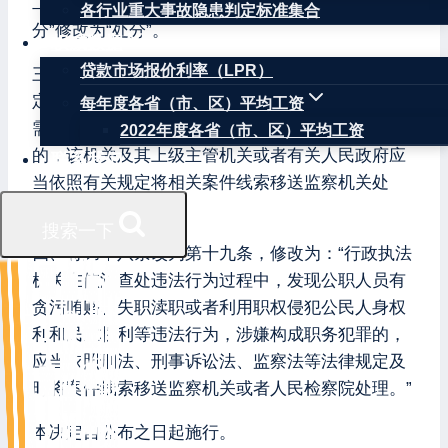
二、将第十五条、第十六条、第十七条中的“行政处
各行业重大事故隐患判定标准集合
分”修改为“处分”。
权威数据
贷款市场报价利率（LPR）
三、增加一条，作为第十八条：“有关机关存在本规
定第十五条、第十六条、第十七条所列违法行为，
每年度各省（市、区）平均工资
需要由监察机关依法给予违法的公职人员政务处分
2022年度各省（市、区）平均工资
的，该机关及其上级主管机关或者有关人民政府应
联系我们
当依照有关规定将相关案件线索移送监察机关处
理。”
搜索一下
四、将第十八条改为第十九条，修改为：“行政执法
机关在依法查处违法行为过程中，发现公职人员有
贪污贿赂、失职渎职或者利用职权侵犯公民人身权
利和民主权利等违法行为，涉嫌构成职务犯罪的，
应当依照刑法、刑事诉讼法、监察法等法律规定及
时将案件线索移送监察机关或者人民检察院处理。”
本决定自公布之日起施行。