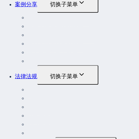
案例分享
切换子菜单
最高人民法院指导性案例
最高人民法院公报案例
最高人民检察院指导性案例
劳动人事争议典型案例
重大责任事故罪案例
危险作业罪典型案例
法律法规
切换子菜单
法律
立法解释
司法解释
行政法规
部门规章
地方性法规和规章