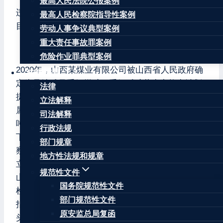
最高人民法院公报案例
违法组织生产；图纸作假；提供虚假信息；建设项
最高人民检察院指导性案例
目未批先建；拒不执行监察指令。
劳动人事争议典型案例
重大责任事故罪案例
【基本案情】
危险作业罪典型案例
2020年，山西某煤业有限公司被山西省人民政府确
法律法规
定为异地减量重组煤矿，重组后矿井生产能力计划
法律
提升至60万吨/年，截至2020年12月31日，该公司所
立法解释
属煤矿能力提升手续未办理完毕，生产能力为45万
司法解释
吨/年。按照山西省规定，2020年底前60万吨/年以
行政法规
下煤矿全部退出。2021年1月1日，山西煤矿安全监
部门规章
察局太原监察分局对该公司下达执法文书，责令其
地方性法规和规章
立即停止生产，并暂扣安全生产许可证。3月9日，
规范性文件
山西煤矿安全监察局“两会”安全督导检查组在突击
国务院规范性文件
检查时，发现该公司存在拒不执行责令停产的监察
部门规范性文件
指令等违法违规行为。3月10日，由太原监察分局牵
原安监总局复函
头，联合太原市古交市人民政府及其有关部门成立