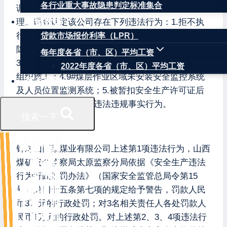
各行业重大事故隐患判定标准集合
调查组，对该公司存在的违法违规行为进行调查处
权威数据
理。调查认定该公司存在下列违法行为：1.拒不执
行安全监察指令违法违规组织生产；2.图纸作假、
贷款市场报价利率（LPR）
隐瞒掘进工作面，提供虚假信息、隐瞒下井人数；
每年度各省（市、区）平均工资
3.9#煤层建设项目安全设施设计未经审查批准擅自
2022年度各省（市、区）平均工资
组织施工；4.9#煤层作业区域未安装安全监控系统
联系我们
及人员位置监测系统；5.被暂扣安全生产许可证后
仍然违法组织生产等违法违规事实行为。
搜索一下
【处理结果】
针对山西某煤业有限公司上述第1项违法行为，山西
煤矿安全监察局太原监察分局依据《安全生产违法
行为行政处罚办法》（国家安全监管总局令第15
号）第四十五条第七项的规定给予警告，罚款人民
币3万元的行政处罚；对3名相关责任人各处罚款人
民币1万元的行政处罚。对上述第2、3、4项违法行