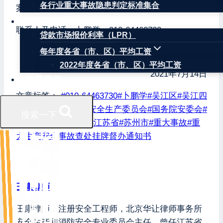
各行业重大事故隐患判定标准集合
案。
权威数据
联系人及电话：卜鹏学，010-64463730。
贷款市场报价利率（LPR）
国务院安全生产委员会
每年度各省（市、区）平均工资
2022年度各省（市、区）平均工资
2021年7月14日
联系我们
文章标签：
#
010-64463730
#
卜鹏学
#
吴江区
#
吴江四
季开源酒店
#
国务院安全生产委员会
#
国务院安委会
#
搜索一下
安委督〔2021〕6号
#
江苏省
#
苏州市
#
重大事故
#
重
大生产安全事故查处挂牌督办通知书
王康律师
王康律师，注册安全工程师，北京华让律师事务所
安全生产和消防安全专业委员会主任，曾任江苏省