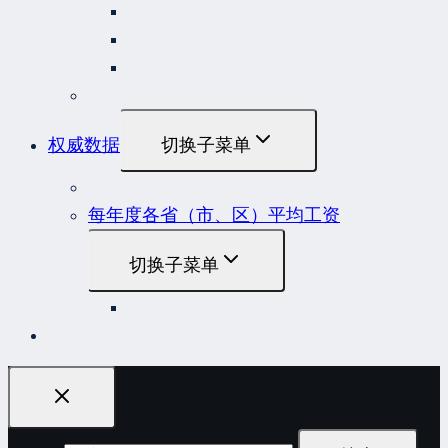
国务院规范性文件
部门规范性文件
原安监总局复函
各行业重大事故隐患判定标准集合
权威数据
切换子菜单
贷款市场报价利率（LPR）
每年度各省（市、区）平均工资
切换子菜单
2022年度各省（市、区）平均工资
联系我们