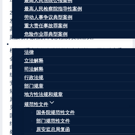
最高人民法院公报案例
最高人民检察院指导性案例
2021年7月12日，苏州市吴江区四季开源酒店辅房
劳动人事争议典型案例
发生重大坍塌事故。事故发生后，党中央、国务院
重大责任事故罪案例
高度重视，中央领导同志作出重要批示。你省要深
危险作业罪典型案例
刻汲取事故教训，认真抓好贯彻落实。
法律法规
根据《重大事故查处挂牌督办办法》，国务院安委
法律
会决定对该起重大事故查处实行挂牌督办，并成立
立法解释
由应急管理部总工程师、调查统计司司长李万春为
司法解释
组长的督办组，进行现场督办。你省要依照《生产
行政法规
安全事故报告和调查处理条例》等有关法律法规及
部门规章
规章规定，抓紧组织开展事故调查，迅速查明事故
地方性法规和规章
原因，严格按事故调查规定要求研究提出处理意
规范性文件
见。事故结案前，要将事故调查报告（未定稿）报
国务院规范性文件
国务院安委会办公室审核同意后，由你省负责批复
部门规范性文件
结案并向社会公布。结案后，事故调查报告和事故
原安监总局复函
处理决定落实情况要及时报国务院安委会办公室备