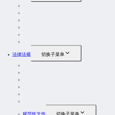
最高人民法院指导性案例
最高人民法院公报案例
最高人民检察院指导性案例
劳动人事争议典型案例
重大责任事故罪案例
危险作业罪典型案例
法律法规
切换子菜单
法律
立法解释
司法解释
行政法规
部门规章
地方性法规和规章
规范性文件
切换子菜单