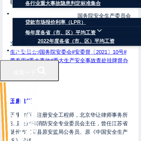
联系人及电话：董春雨，010-64463983。
各行业重大事故隐患判定标准集合
权威数据
国务院安全生产委员会
贷款市场报价利率（LPR）
2021年9月13日
每年度各省（市、区）平均工资
2022年度各省（市、区）平均工资
文章标签：
#
010-64463983
#
七台河市
#
国务院安全
联系我们
生产委员会
#
国务院安委会
#
安委督〔2021〕10号
#
董春雨
#
重大事故
#
重大生产安全事故查处挂牌督办
通知书
#
黑龙江省
搜索一下
王康律师
王康律师，注册安全工程师，北京华让律师事务所
安全生产和消防安全专业委员会主任，曾任江苏省
扬州市宝应县原安监局公务员、原《中国安全生产
报》记者。