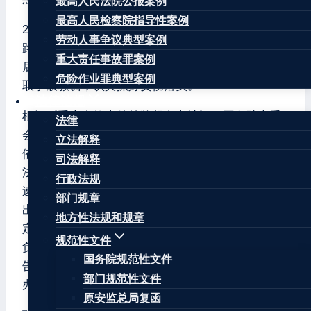
最高人民法院公报案例
最高人民检察院指导性案例
2021年9月4日，黑龙江省七台河市发生一起重大道
劳动人事争议典型案例
路交通事故，造成15人死亡、1人受伤。事故发生
重大责任事故罪案例
后，国务院领导同志作出重要批示。你省要深刻汲
危险作业罪典型案例
取事故教训，认真抓好贯彻落实。
法律法规
根据《重大事故查处挂牌督办办法》，国务院安委
法律
会决定对该起重大事故查处实行挂牌督办。你省要
立法解释
依照《生产安全事故报告和调查处理条例》等有关
司法解释
法律法规及规章规定，抓紧组织开展事故调查，迅
行政法规
速查明事故原因，严格按事故调查规定要求研究提
部门规章
出处理意见。事故结案前，要将事故调查报告（未
地方性法规和规章
定稿）报国务院安委会办公室审核同意后，由你省
规范性文件
负责批复结案并向社会公布。结案后，事故调查报
国务院规范性文件
告和事故处理决定落实情况要及时报国务院安委会
部门规范性文件
办公室备案。
原安监总局复函