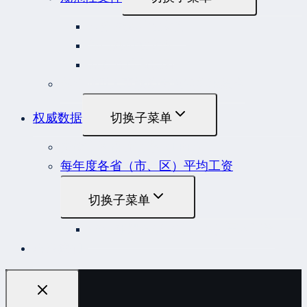
国务院规范性文件
部门规范性文件
原安监总局复函
各行业重大事故隐患判定标准集合
权威数据
切换子菜单
贷款市场报价利率（LPR）
每年度各省（市、区）平均工资
切换子菜单
2022年度各省（市、区）平均工资
联系我们