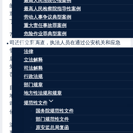
最高人民法院公报案例
的证据采集，证实该钢结构工程有限公司买卖了伪
最高人民检察院指导性案例
造的特种作业操作证，并交于该公司员工唐某某、
劳动人事争议典型案例
丁某使用。
重大责任事故罪案例
危险作业罪典型案例
7月15日，博山区应急管理局对该钢结构工程有限公
司进行立案调查，执法人员在通过公安机关和应急
法律法规
管理部特种作业操作证查询平台确认企业违法事实
法律
后，依法对该公司作出了2.9万元罚款的行政处罚告
立法解释
知，对该公司员工唐某某和丁某分别作出0.15万元
司法解释
罚款的行政处罚告知。
行政法规
部门规章
目前，博山区应急管理局已将该案件依法移送至属
地方性法规和规章
地公安机关。对于买卖假证的某钢结构工程有限公
规范性文件
司负责人刘某涉嫌犯罪的行为，公安机关正在全力
国务院规范性文件
侦查中。
部门规范性文件
淄博市应急管理局提醒广大企业，特种作业操作证
原安监总局复函
要经过严格的培训、考试才能获取。各生产经营单