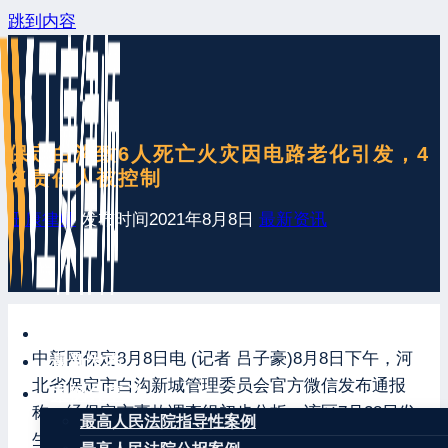
跳到内容
保定白沟致6人死亡火灾因电路老化引发，4
名责任人被控制
王康律师
发布时间
2021年8月8日
最新资讯
网站首页
中新网保定8月8日电 (记者 吕子豪)8月8日下午，河
最新发布
北省保定市白沟新城管理委员会官方微信发布通报
案例分享
称，经保定市事故调查组初步分析，该区7月28日发
最高人民法院指导性案例
生的“致6人死亡公司厂房起火事故”系电路老化打火