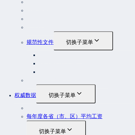
司法解释
行政法规
部门规章
地方性法规和规章
规范性文件
切换子菜单
国务院规范性文件
部门规范性文件
原安监总局复函
各行业重大事故隐患判定标准集合
权威数据
切换子菜单
贷款市场报价利率（LPR）
每年度各省（市、区）平均工资
切换子菜单