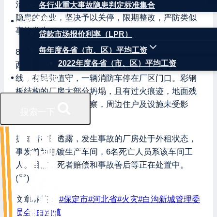
治，逐个企业建档立卡，严查消防安全隐患，对有
各行业重大事故隐患判定标准集合
隐患的企业，坚决予以关停，限期整改，严防类似
权威数据
事故发生。
贷款市场报价利率（LPR）
每年度各省（市、区）平均工资
8月8日上午，中新网记者赶到位于白沟镇西芦僧村
2022年度各省（市、区）平均工资
西北头的事发现场看到，事故出入路段有两道警戒
联系我们
线，有民警值守，一辆消防车停在厂区门口。彩钢
板结构的厂房大部分坍塌，且有过火痕迹，地面残
留有火烧灰渍。经观察，周边住户及设施未受影
搜索一下
响。
据知情村民透露，发生事故的厂房处于外租状态，
事发前为电镀生产车间，6名死亡人员系该车间工
人。目前，死者赔偿和事故善后等正在处置中。
(完)
文章标签：
#
保定市
#
河北省
#
火灾
#
白沟新城管理委
员会
#
白沟镇