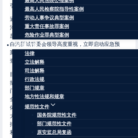
最高人民法院公报案例
引燃可燃气体引发。
最高人民检察院指导性案例
劳动人事争议典型案例
通报称，7月28日16时30分左右，位于白沟新城白
重大责任事故罪案例
沟镇西芦僧村的保定茂乾箱包配件制造有限公司厂
危险作业罪典型案例
房发生起火事故。事故发生后，河北省、保定市和
白沟新城管委会领导高度重视，立即启动应急预
法律法规
案，第一时间赶赴现场组织开展救援处置及事故调
法律
查工作。事故共造成6人死亡。
立法解释
司法解释
目前，企业负责人及相关人员4人已被依法采取强制
行政法规
措施，事故善后工作正在依法有序进行。在上级部
部门规章
门指导下，保定市成立事故调查组对事故原因展开
地方性法规和规章
全面调查，初步分析，因电路老化打火引燃可燃气
规范性文件
体发生事故。保定市已就此召开全市安全警示教育
国务院规范性文件
大会，要求对全市所有相关企业安全问题展开全面
部门规范性文件
排查整治。白沟新城管委会举一反三，组织白沟镇
和所有部门力量对辖区内企业进行地毯式排查整
原安监总局复函