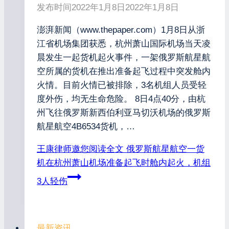
发布时间
2022年1月8日
2022年1月8日
澎湃新闻（www.thepaper.com）1月8日从浙
江省机场集团获悉，杭州萧山国际机场当天凌
晨发生一起货机起火事件，一架俄罗斯航星航
空所属的货机在推出准备起飞过程中突发舱内
火情。目前火情已被排除，3名机组人员受轻
度外伤，均无生命危险。 8日4点40分，由杭
州飞往俄罗斯新西伯利亚马切沃机场的俄罗斯
航星航空4B6534货机，…
王康律师邀您阅读全文
俄罗斯航星航空一货
机在杭州萧山机场准备起飞时舱内起火，机组
3人轻伤
最新资讯