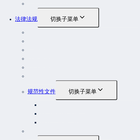
危险作业罪典型案例
法律法规
切换子菜单
法律
立法解释
司法解释
行政法规
部门规章
地方性法规和规章
规范性文件
切换子菜单
国务院规范性文件
部门规范性文件
原安监总局复函
各行业重大事故隐患判定标准集合