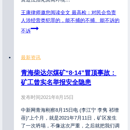
王康律师邀您阅读全文
最高检：对民企负责
人涉经营类犯罪的，能不捕的不捕、能不诉的
不诉
最新资讯
青海柴达尔煤矿“8·14”冒顶事故：
矿工曾实名举报安全隐患
发布时间
2021年8月15日
中新网青海刚察8月15日电 (李江宁 李隽 祁增
蓓)“上个月，就是2021年7月11日，矿区发生
了一次坍塌，不像这次严重，之后就把我们调