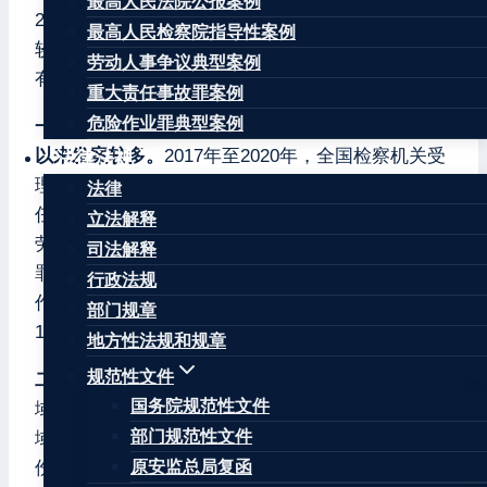
最高人民法院公报案例
2019年同期下降5.3%（受疫情影响2020年不作为比
最高人民检察院指导性案例
较对象）。从检察机关办案情况看，此类犯罪主要
劳动人事争议典型案例
有以下特点：
重大责任事故罪案例
危险作业罪典型案例
一、重大责任事故罪占绝对多数，危险作业罪入罪
以来发案较多。
2017年至2020年，全国检察机关受
法律法规
理审查逮捕的危害安全生产类犯罪案件中，重大责
法律
任事故罪是最主要的罪名，占78.5%；其次是重大
立法解释
劳动安全事故罪，占11.8%。今年3月1日危险作业
司法解释
罪入罪以来，发案较多，3至6月受理审查逮捕危险
行政法规
作业罪94人，占同期危害安全生产类犯罪的
部门规章
13.1%。
地方性法规和规章
规范性文件
二、犯罪涉及领域呈多元化趋势。
重大事故发生领
国务院规范性文件
域较广，除危化品生产经营、煤矿、道路交通等领
部门规范性文件
域外，大型群众性活动、城市建筑安全领域的重大
伤亡事故也时有发生。如2020年福建欣佳酒店坍塌
原安监总局复函