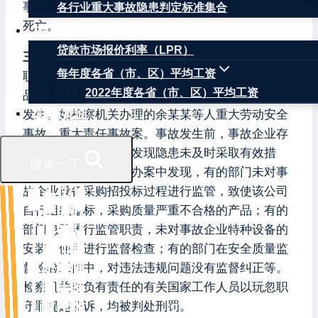
事故、2021年甘肃白银越野赛事故，均造成20余人
各行业重大事故隐患判定标准集合
死亡。
权威数据
贷款市场报价利率（LPR）
三、背后大多存在渎职等犯罪。
此类犯罪多与玩忽
每年度各省（市、区）平均工资
职守、滥用职权等渎职犯罪以及生产、销售伪劣产
2022年度各省（市、区）平均工资
品，生产、销售不符合安全标准的产品等犯罪相伴
联系我们
发生。如检察机关办理的余某某等人重大劳动安全
事故、重大责任事故案。事故发生前，事故企业存
在一系列违规行为，发现隐患未及时采取有效措
搜索一下
施，导致事故发生。办案中发现，有的部门未对事
故企业设备采购招投标过程进行监管，致使该公司
自行组织邀标，采购质量严重不合格的产品；有的
部门怠于履行监管职责，未对事故企业特种设备的
安装、使用进行监督检查；有的部门在安全质量监
督检验工作中，对违法违规问题没有监督纠正等。
检察机关对负有责任的有关国家工作人员以玩忽职
守罪提起公诉，均被判处刑罚。