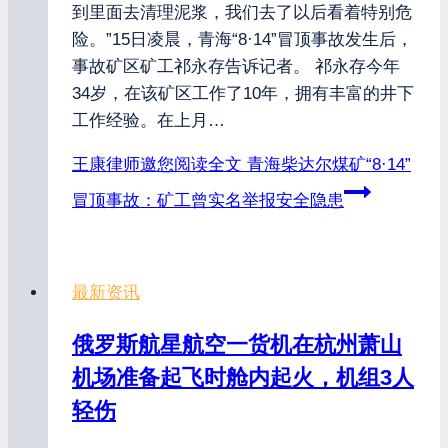
到里面去清理泥浆，我们去了以后看着特别危
险。”15日凌晨，青海“8·14”冒顶事故发生后，
事故矿区矿工祁永存告诉记者。 祁永存今年
34岁，在该矿区工作了10年，拥有丰富的井下
工作经验。在上月…
王康律师邀您阅读全文
青海柴达尔煤矿“8·14”
冒顶事故：矿工曾实名举报安全隐患
最新资讯
俄罗斯航星航空一货机在杭州萧山
机场准备起飞时舱内起火，机组3人
轻伤