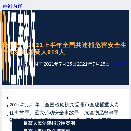
跳到内容
最高检：2021上半年全国共逮捕危害安全生
产类犯罪嫌疑人919人
王康律师
发布时间
2021年7月25日
2021年7月25日
最新资
讯
网站首页
2021年上半年，全国检察机关受理审查逮捕重大责
最新发布
任事故罪、重大劳动安全事故罪、危险物品肇事罪
案例分享
等危害安全生产类犯罪919人。除《刑法修正案（十
最高人民法院指导性案例
一）》新增的危险作业罪外，其他罪名受案人数较