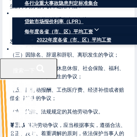
各行业重大事故隐患判定标准集合
生的下列劳动争议，适用本法：
权威数据
（一）因确认劳动关系发生的争议；
贷款市场报价利率（LPR）
每年度各省（市、区）平均工资
（二）因订立、履行、变更、解除和终止劳动合同
2022年度各省（市、区）平均工资
发生的争议；
联系我们
（三）因除名、辞退和辞职、离职发生的争议；
（四）因工作时间、休息休假、社会保险、福利、
搜索一下
培训以及劳动保护发生的争议；
（五）因劳动报酬、工伤医疗费、经济补偿或者赔
偿金等发生的争议；
（六）法律、法规规定的其他劳动争议。
第三条
解决劳动争议，应当根据事实，遵循合法、
公正、及时、着重调解的原则，依法保护当事人的