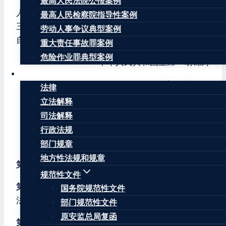
最高人民法院公报案例
人民共和国第十届全国人民代表大会常务委员会第
最高人民检察院指导性案例
三十一次会议于2007年12月29日通过，现予公布，
劳动人事争议典型案例
自2008年5月1日起施行。
重大责任事故罪案例
危险作业罪典型案例
中华人民共和国主席 胡锦涛
法律法规
2007年12月29日
法律
立法解释
中华人民共和国劳动争议调解仲裁法
司法解释
（2007年12月29日第十届全国人民代表大会常务委
行政法规
员会第三十一次会议通过）
部门规章
地方性法规和规章
第一章 总 则
规范性文件
第一条
为了公正及时解决劳动争议，保护当事人合
国务院规范性文件
法权益，促进劳动关系和谐稳定，制定本法。
部门规范性文件
原安监总局复函
第二条
中华人民共和国境内的用人单位与劳动者发