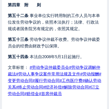
第四章 附 则
第五十二条
事业单位实行聘用制的工作人员与本单
位发生劳动争议的，依照本法执行；法律、行政法
规或者国务院另有规定的，依照其规定。
第五十三条
劳动争议仲裁不收费。劳动争议仲裁委
员会的经费由财政予以保障。
第五十四条
本法自2008年5月1日起施行。
文章标签：
#
劳动争议仲裁委员会
#
劳动争议调解仲
裁法
#
劳动人事争议案件常用法规及文件
#
劳动报酬
#
变更劳动合同
#
履行劳动合同
#
工伤医疗费
#
确认劳动
关系
#
终止劳动合同
#
经济补偿
#
解除劳动合同
#
订立
劳动合同
#
赔偿金
#
首席仲裁员