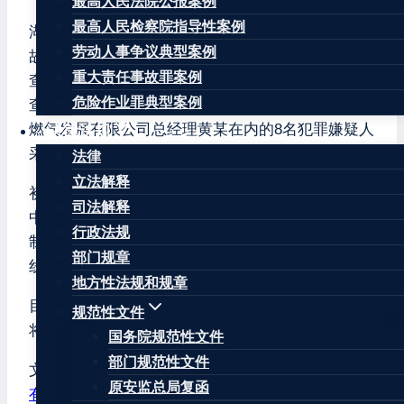
最高人民法院公报案例
最高人民检察院指导性案例
湖北省十堰市张湾区艳湖社区集贸市场燃气爆炸事
劳动人事争议典型案例
故发生后，湖北省委省政府立即成立调查组进行调
重大责任事故罪案例
查，十堰市公安机关也同步立案调查。根据初步调
危险作业罪典型案例
查结果，十堰市公安机关对包括十堰东风中燃城市
燃气发展有限公司总经理黄某在内的8名犯罪嫌疑人
法律法规
采取刑事拘留措施。
法律
立法解释
初步调查显示，发生事故的天然气管道系十堰东风
司法解释
中燃城市燃气发展有限公司所有，该公司安全管理
行政法规
制度不健全，责任不落实，未严格执行燃气管道巡
部门规章
线检查制度，相关设备运行存在严重缺陷。
地方性法规和规章
目前，事故调查正在深入进行中，待调查完成后，
规范性文件
将依法依纪对有关单位和个人严肃追究问责。
国务院规范性文件
部门规范性文件
文章标签：
#
刑事拘留
#
十堰东风中燃城市燃气发展
原安监总局复函
有限公司
#
十堰市
#
张湾区
#
湖北十堰爆炸
#
湖北省
#