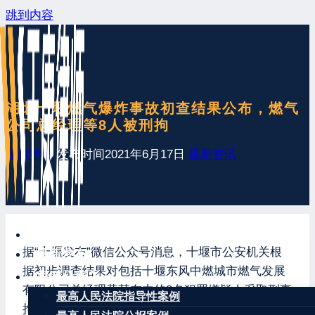
跳到内容
湖北十堰燃气爆炸事故初查结果公布，燃气
公司总经理等8人被刑拘
王康律师
发布时间
2021年6月17日
最新资讯
网站首页
据“十堰发布”微信公众号消息，十堰市公安机关根
最新发布
据初步调查结果对包括十堰东风中燃城市燃气发展
案例分享
有限公司总经理黄某在内的8名犯罪嫌疑人采取刑事
最高人民法院指导性案例
拘留措施。