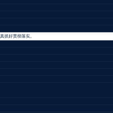
安委督〔2021〕3号
发生重大燃气爆炸事故。事故发生后，党中央、国务院高度重
真抓好贯彻落实。
定对该起重大事故查处实行挂牌督办，并成立由应急管理部
法律法规及规章规定，抓紧组织进行事故调查，严格按时限
结案并向社会公布。结案后，事故调查报告和事故处理决定
委会
#
国务院安委办
#
安委督〔2021〕3号
#
张湾区
#
挂牌督办
#
通知书