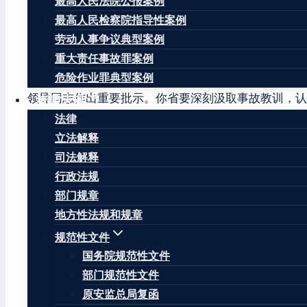
最高人民法院公报案例
最高人民检察院指导性案例
劳动人事争议典型案例
湖北省人民政府：
重大责任事故罪案例
危险作业罪典型案例
2021年6月13日，十堰市张湾区艳湖社区集贸市场
领导同志作出重要批示。你省要深刻汲取事故教训，认
法律法规
法律
根据
《重大事故查处挂牌督办办法》
，国务院安委会决
立法解释
省要依照
《生产安全事故报告和调查处理条例》
等有关
司法解释
告报国务院安委会办公室审核同意后，由你省负责批复
行政法规
联系人及电话：周晓明，010-64463730。
部门规章
地方性法规和规章
规范性文件
国务院规范性文件
部门规范性文件
文章标签：
#
十堰市
#
国务院安全生产委员会
#
国务院安
原安监总局复函
故查处挂牌督办办法
#
重大生产安全事故查处挂牌督办