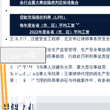
各行业重大事故隐患判定标准集合
权威数据
贷款市场报价利率（LPR）
每年度各省（市、区）平均工资
王康律师
2022年度各省（市、区）平均工资
王康律师，注册安全工程师，北京华让律师事务所安全
联系我们
因曾在安监局负责安全生产监督管理、生产安全事故调
生产安全事故引发的民事赔偿、行政处罚和刑事追责提
搜索一下
王康律师辩护的当事人涉嫌失火罪、重大责任事故罪、
关不批准逮捕当事人等结果；王康律师代理的因生产安
果；王康律师代理的民商事诉讼与仲裁案件中，有多例
类似文章