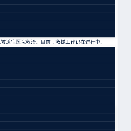
困矿工进行全力救援。
已被送往医院救治。目前，救援工作仍在进行中。
位迅速启动应急预案，第一时间调集专业救援力量，
集团新安煤业有限公司成立于2009年2月，企