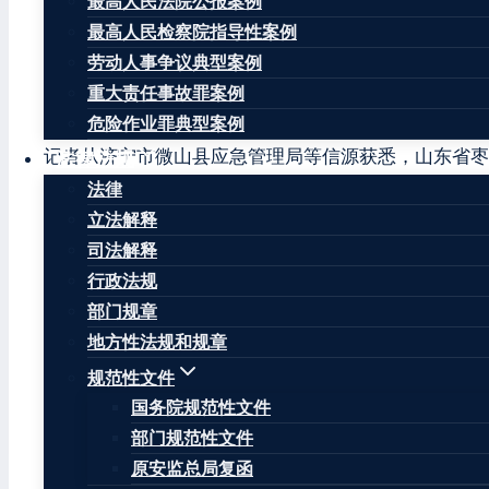
最高人民法院公报案例
工陆续升井，升井人员生命体征平稳、精神状态良好。
最高人民检察院指导性案例
【此前报道】
劳动人事争议典型案例
重大责任事故罪案例
山东枣矿集团新安煤矿冒顶事故已有1名被困矿工获救
危险作业罪典型案例
记者从济宁市微山县应急管理局等信源获悉，山东省枣
法律法规
法律
5月26日23时6分，枣矿集团新安煤矿掘进工作面突
立法解释
全力组织现场抢险救援。
司法解释
事故发生后，山东省委省政府要求做好抢险救援工作，
行政法规
业地址位于济宁市微山县留庄镇，所属行业为煤炭开采
部门规章
地方性法规和规章
来源 大众日报
规范性文件
文章标签：
#
冒顶事故
#
山东
#
山东省
#
新安煤矿
#
枣矿集
国务院规范性文件
部门规范性文件
原安监总局复函