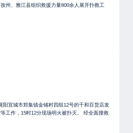
，甘孜州、雅江县组织救援力量800余人展开扑救工
北襄阳宜城市郑集镇金铺村四组12号的千和百货店发
工作，15时12分现场明火被扑灭。 经全面搜救