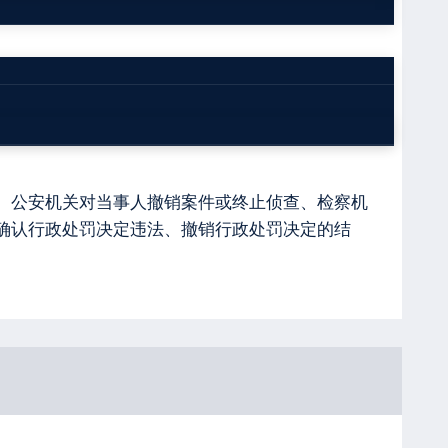
原安监局公务员、原《中国安全生产报》记者。
产安全事故调查处理程序和存在的问题，善于对因
、公安机关对当事人撤销案件或终止侦查、检察机
确认行政处罚决定违法、撤销行政处罚决定的结