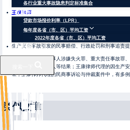
各行业重大事故隐患判定标准集合
权威数据
王康律师
贷款市场报价利率（LPR）
王康律师，注册安全工程师，北京华让律师事务所安全
每年度各省（市、区）平均工资
因曾在安监局负责安全生产监督管理、生产安全事故调
2022年度各省（市、区）平均工资
生产安全事故引发的民事赔偿、行政处罚和刑事追责提
联系我们
王康律师辩护的当事人涉嫌失火罪、重大责任事故罪、
关不批准逮捕当事人等结果；王康律师代理的因生产安
搜索一下
果；王康律师代理的民商事诉讼与仲裁案件中，有多例
类似文章