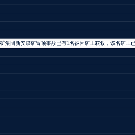
目前，在应急救援专家的指导下，救援人员正对其余3名被
矿集团新安煤矿冒顶事故已有1名被困矿工获救，该名矿工
发冒顶事故，造成6名矿工被困。济宁市和山东省相关部门单
同时查明原因，防止发生次生灾害。据工商信息查询，枣庄矿业
和洗选业。（来源：新华社）
团