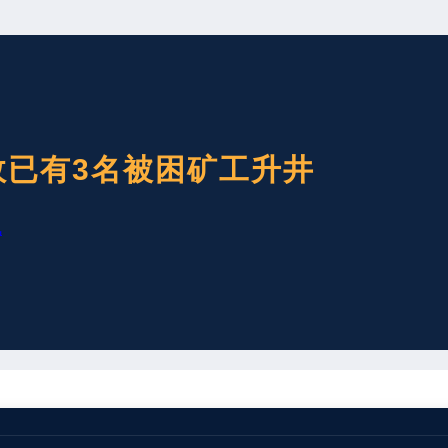
故已有3名被困矿工升井
讯
事故处置指挥部调集专业救援力量，全力做好被困矿工搜救工作