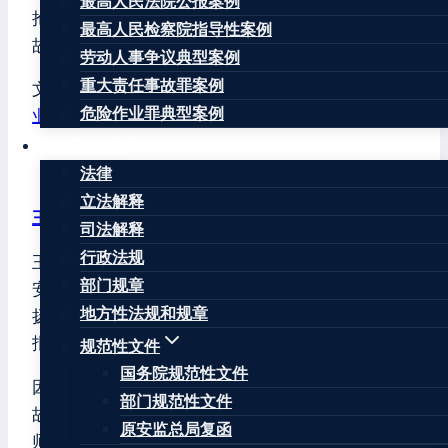
最高人民法院公报案例
抢救无效死亡，2人仍在治疗中，生命体征平稳。事
最高人民检察院指导性案例
故原因正在进一步调查中。
劳动人事争议典型案例
重大责任事故罪案例
文章标签：
#
中毒
#
受限空间
#
江海区
#
江门
#
清淤作
危险作业罪典型案例
业
#
溺水
#
礼乐街道
法律法规
法律
立法解释
王康律师
司法解释
行政法规
王康律师，注册安全工程师，北京华让律师事务所
部门规章
安全生产和消防安全专业委员会主任，曾任江苏省
地方性法规和规章
扬州市宝应县原安监局公务员、原《中国安全生产
报》记者。
规范性文件
国务院规范性文件
因曾在安监局负责安全生产监督管理、生产安全事
部门规范性文件
故调查和处理、安全生产行政执法等工作，王康律
原安监总局复函
师十分熟悉生产安全事故调查处理程序和存在的问