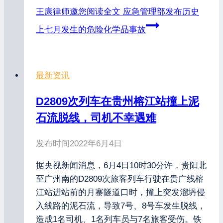
王康律师邀您阅读全文
应急管理部发布历史
上七月发生的危险化学品事故
最新资讯
D2809次列车在贵州榕江站撞上泥
石流脱线，司机不幸遇难
发布时间
2022年6月4日
据央视新闻消息，6月4日10时30分许，贵阳北
至广州南的D2809次旅客列车行驶在贵广线榕
江站进站前的月寨隧道口时，撞上突发溜坍侵
入线路的泥石流，导致7号、8号车发生脱线，
造成1名司机、1名列车员与7名旅客受伤。铁