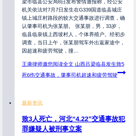
梁市临县公安局8日发布警情通报称，经公安
机关依法对7月7日发生在G339国道临县城庄
镇上城庄村路段的较大交通事故进行调查，确
认肇事司机为张某朋。 张某朋，男，33岁，
临县临泉镇上西坡村人，个体养殖户。经初步
调查，当日上午，张某朋驾车外出返家途中，
因超速和疲劳驾驶，撞…
王康律师邀您阅读全文
山西吕梁临县发生致5
死6伤交通事故，肇事司机超速和疲劳驾驶
最新资讯
致3人死亡，河北“4.22”交通事故犯
罪嫌疑人被刑事立案