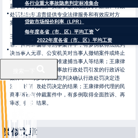
各行业重大事故隐患判定标准集合
题，善于对因生产安全事故引发的民事赔偿、行政
权威数据
处罚和刑事追责提供专业法律服务和有效应对方
贷款市场报价利率（LPR）
案。
每年度各省（市、区）平均工资
王康律师辩护的当事人涉嫌失火罪、重大责任事故
2022年度各省（市、区）平均工资
罪、合同诈骗罪等刑事案件中，有多例获得法院判
联系我们
决当事人无罪、公安机关对当事人撤销案件或终止
侦查、检察机关不批准逮捕当事人等结果；王康律
师代理的因生产安全事故行政处罚引发的行政诉讼
搜索一下
案件中，有多例获法院判决确认行政处罚决定违
法、撤销行政处罚决定的结果；王康律师代理的民
商事诉讼与仲裁案件中，有多例取得全面胜诉、再
审改判等好结果。
类似文章