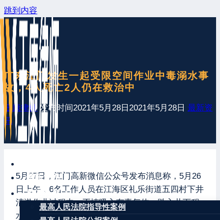
跳到内容
广东江门发生一起受限空间作业中毒溺水事
故，4人死亡2人仍在救治中
王康律师
发布时间
2021年5月28日
2021年5月28日
最新资
讯
网站首页
5月27日，江门高新微信公众号发布消息称，5月26
最新发布
日上午，6名工作人员在江海区礼乐街道五四村下井
案例分享
清淤作业过程中，不慎吸入有毒气体，跌入井下积
最高人民法院指导性案例
水导致中毒溺水昏迷。6人被送至医院后，其中4人