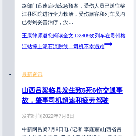
路部门迅速启动应急预案，受伤人员已送往榕
江县医院进行全力救治，受伤旅客和列车员均
已得到妥善治疗，没…
王康律师邀您阅读全文
D2809次列车在贵州榕
江站撞上泥石流脱线，司机不幸遇难
最新资讯
山西吕梁临县发生致5死6伤交通事
故，肇事司机超速和疲劳驾驶
发布时间
2022年7月8日
中新网吕梁7月8日电 (记者 李庭耀)山西省吕