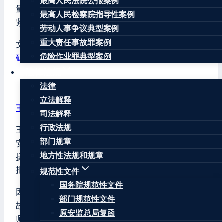
最高人民法院公报案例
量，全力组织现场抢险救援。目前，救援工作正在
最高人民检察院指导性案例
紧张进行中。（总台记者 李秉禅）
劳动人事争议典型案例
重大责任事故罪案例
文章标签：
#
冒顶事故
#
山东
#
山东省
#
微山
#
新安煤
危险作业罪典型案例
矿
#
枣矿集团
#
济宁
法律法规
法律
立法解释
王康律师
司法解释
行政法规
王康律师，注册安全工程师，北京华让律师事务所
部门规章
安全生产和消防安全专业委员会主任，曾任江苏省
地方性法规和规章
扬州市宝应县原安监局公务员、原《中国安全生产
报》记者。
规范性文件
国务院规范性文件
因曾在安监局负责安全生产监督管理、生产安全事
部门规范性文件
故调查和处理、安全生产行政执法等工作，王康律
原安监总局复函
师十分熟悉生产安全事故调查处理程序和存在的问