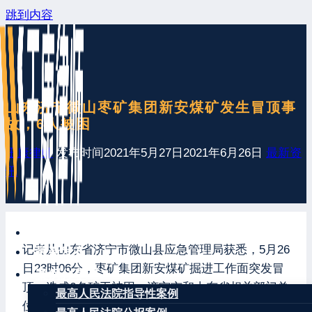
跳到内容
山东济宁微山枣矿集团新安煤矿发生冒顶事
故，6人被困
王康律师
发布时间
2021年5月27日
2021年6月26日
最新资
讯
网站首页
记者从山东省济宁市微山县应急管理局获悉，5月26
最新发布
日23时06分，枣矿集团新安煤矿掘进工作面突发冒
案例分享
顶，造成6名矿工被困。济宁市和山东省相关部门单
最高人民法院指导性案例
位迅速启动应急预案，第一时间调集专业救援力