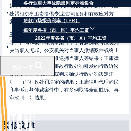
各行业重大事故隐患判定标准集合
题，善于对因生产安全事故引发的民事赔偿、行政
权威数据
处罚和刑事追责提供专业法律服务和有效应对方
贷款市场报价利率（LPR）
案。
每年度各省（市、区）平均工资
王康律师辩护的当事人涉嫌失火罪、重大责任事故
2022年度各省（市、区）平均工资
罪、合同诈骗罪等刑事案件中，有多例获得法院判
联系我们
决当事人无罪、公安机关对当事人撤销案件或终止
侦查、检察机关不批准逮捕当事人等结果；王康律
师代理的因生产安全事故行政处罚引发的行政诉讼
搜索一下
案件中，有多例获法院判决确认行政处罚决定违
法、撤销行政处罚决定的结果；王康律师代理的民
商事诉讼与仲裁案件中，有多例取得全面胜诉、再
审改判等好结果。
类似文章