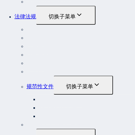
危险作业罪典型案例
法律法规
切换子菜单
法律
立法解释
司法解释
行政法规
部门规章
地方性法规和规章
规范性文件
切换子菜单
国务院规范性文件
部门规范性文件
原安监总局复函
各行业重大事故隐患判定标准集合