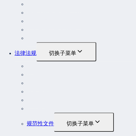
最高人民法院公报案例
最高人民检察院指导性案例
劳动人事争议典型案例
重大责任事故罪案例
危险作业罪典型案例
法律法规
切换子菜单
法律
立法解释
司法解释
行政法规
部门规章
地方性法规和规章
规范性文件
切换子菜单