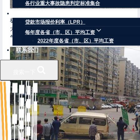
各行业重大事故隐患判定标准集合
权威数据
极目新闻记者赶到现场后看到，现场已开始打围，
贷款市场报价利率（LPR）
大批民警、城管人员在现场维持秩序，有身着天然
每年度各省（市、区）平均工资
气工作服的人员在现场检测。
2022年度各省（市、区）平均工资
联系我们
搜索一下