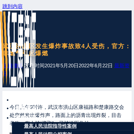
跳到内容
武汉洪山区发生爆炸事故致4人受伤，官方：
非燃气引起爆燃
王康律师
发布时间
2021年5月20日
2022年6月22日
最新资
讯
网站首页
今日上午9时许，武汉市洪山区康福路和楚康路交会
最新发布
处突然发出爆炸声，路面上的沥青出现炸裂，目击
案例分享
者称，有人被“弹飞”，已被送医救治。
最高人民法院指导性案例