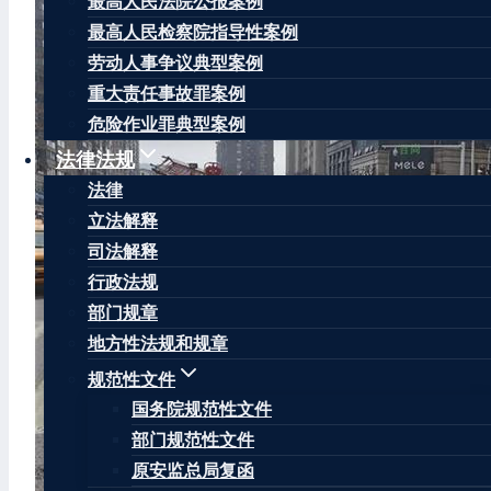
最高人民法院公报案例
最高人民检察院指导性案例
劳动人事争议典型案例
重大责任事故罪案例
危险作业罪典型案例
法律法规
法律
立法解释
司法解释
行政法规
部门规章
地方性法规和规章
规范性文件
国务院规范性文件
部门规范性文件
原安监总局复函