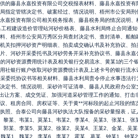
供的藤县永嘉投资有限公司交税报表材料、藤县永嘉投资有
局指定管辖决定书、破案经过、情况说明、梧州市公安局刑
永嘉投资有限公司相关税务报表、藤县税务局的情况说明、
、藤县工程建设造价管理站河砂价格表、藤县水利局终止合同通
料、梧州市公安局万秀区分局查封决定书、查封清单、船舶
机关扣押河砂资产明细表、拍卖成交确认书及补充协议、拍
片、河砂开采委托书及河砂劳务开采补充协议书、藤县永嘉公
取的河砂资源费用统计表及相关银行交易流水、黄某1的三个
用社银行账户收取河砂资源费统计表及上述卡号的银行流水
开采委托协议书等相关材料、藤县水利局责令停止水事违法行
决定书、情况说明、采砂许可证清单、藤县人民政府办公室文
权出让方案、成交凭证、加强河道采砂管理工作的通知、打击
议、租房合同、房权证等、关于黄**河标段的起止河段的情
执照、合泰公司向藤县河砂执法大队报备的采砂量报表，证人吴
、黎某、韦某1、莫某1、韦某2、李某4、吴某3、张某1、张
、郭某、李某5、莫某2、徐某2、吴某4、王某2、金某、吴某
魏某1、魏某2、李某6、李某7、霍某、葛某、钟某1、钟某