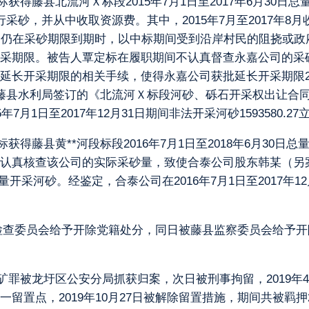
标获得藤县北流河Ｘ标段2015年7月1日至2017年6月30日
，并从中收取资源费。其中，2015年7月至2017年8月收取
情况下，仍在采砂期限到期时，以中标期间受到沿岸村民的阻挠
采期限。被告人覃定标在履职期间不认真督查永嘉公司的采
开采期限的相关手续，使得永嘉公司获批延长开采期限253天（2
藤县水利局签订的《北流河Ｘ标段河砂、砾石开采权出让合
日至2017年12月31日期间非法开采河砂1593580.27立方
标获得藤县黄**河段标段2016年7月1日至2018年6月30
认真核查该公司的实际采砂量，致使合泰公司股东韩某（另
采河砂。经鉴定，合泰公司在2016年7月1日至2017年12月
律检查委员会给予开除党籍处分，同日被藤县监察委员会给予开除
采矿罪被龙圩区公安分局抓获归案，次日被刑事拘留，2019
置点，2019年10月27日被解除留置措施，期间共被羁押2