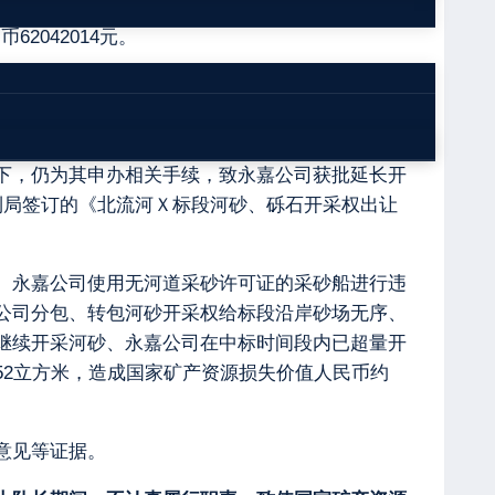
河盗采河砂，同时违反中标合同约定在黄**河段
62042014元。
7年6月30日总量为100万立方米的河砂、砾石开
17年8月收取资源费70291831.5元，折算河
村民的阻挠或政府修路无法正常开采河砂，致其公司开
下，仍为其申办相关手续，致永嘉公司获批延长开
县水利局签订的《北流河Ｘ标段河砂、砾石开采权出让
、永嘉公司使用无河道采砂许可证的采砂船进行违
公司分包、转包河砂开采权给标段沿岸砂场无序、
继续开采河砂、永嘉公司在中标时间段内已超量开
.52立方米，造成国家矿产资源损失价值人民币约
意见等证据。