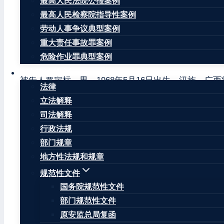
最高人民法院公报案例
最高人民检察院指导性案例
劳动人事争议典型案例
重大责任事故罪案例
危险作业罪典型案例
公诉机关广西壮族自治区藤县人民检察院。
法律法规
被告人覃定标，男，1968年5月16日出生，汉族，广
法律
职守罪、受贿罪，于2019年4月29日被藤县监察委员
立法解释
司法解释
辩护人吴坚，广西合以圆律师事务所律师。
行政法规
广西壮族自治区藤县人民检察院以藤检刑诉［2019］38
部门规章
提起公诉。本院受理后，依法组成合议庭审理本案，在
地方性法规和规章
审理，于2020年2月3日裁定中止审理，2020年7
规范性文件
及其辩护人吴坚到庭参加诉讼。现已审理终结。
国务院规范性文件
公诉机关指控，2016年6月23日，藤县合泰投资有限公
部门规范性文件
砂、砾石的开采权。
时任分管河道采砂管理工作的藤县
原安监总局复函