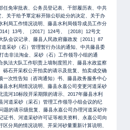
部任免审批表、公务员登记表、干部履历表、中共
定、关于给予覃定标开除公职处分的决定、关于办
水利局工作情况说明、藤县水利局领导成员工作分
3号、［2017］124号、［2018］12号文
会议记录、藤县人民政府藤政发［2011］87
河道采砂（石）管理暂行办法的通知、中共藤县委
县打击非法淘金、采砂（石）工作领导小组的通
合执法大队工作职责上墙制度照片、藤县水政监察
、砾石开采权公开拍卖的请示及批复、拍卖成交确
项一次性告知（咨询通知）书、藤县政务服务中心
藤县水利局情况说明、藤县永嘉公司变更河道采砂
河10标段开采期限的请示、2017年藤县水利
县河道采砂（采石）管理工作领导小组会议的纪
关问题的请示级批复、藤县永嘉公司办理河道采砂许
记证书、河道采砂许可证等相关资料、永嘉公司向
圩区分局的情况说明、开采河砂量重新计算说明、