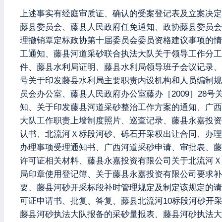
上述事实有经庭审质证、确认的受案登记表及立案决定
藤县委员会、藤县人民政府任免通知、政协藤县委员会
理撤销覃定标政协第十届委员会委员资格建议事项的情
工通知、藤县河道采砂联合执法大队关于领导工作分工的通知、
件、藤县水利局证明、藤县水利局领导班子会议记录、关
号关于印发藤县水利局主要职责内设机构和人员编制规
员会办公室、藤县人民政府办公室藤办［2009］2
知、关于印发藤县河道采砂整治工作方案的通知、广西
大队工作职责上墙制度照片、巡查记录、藤县永嘉投资
认书、北流河Ｘ标段河砂、砾石开采权出让合同、办理
办理事项受理通知书、广西河道采砂申请、审批表、藤
许可证相关材料、藤县永嘉投资有限公司关于北流河Ｘ
局印章使用登记簿、关于藤县永嘉投资有限公司要求补
要、藤县河砂开采标段补时管理规定及制定该规定的请
可证申请书、批复、答复、藤县北流河10标段河砂开
藤县河砂执法大队报备的采砂量报表、藤县河砂执法大