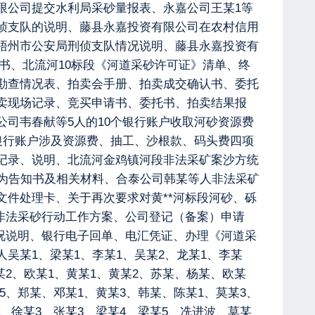
限公司提交水利局采砂量报表、永嘉公司王某1等
侦支队的说明、藤县永嘉投资有限公司在农村信用
梧州市公安局刑侦支队情况说明、藤县永嘉投资有
知书、北流河10标段《河道采砂许可证》清单、终
勘查情况表、拍卖会手册、拍卖成交确认书、委托
卖现场记录、竞买申请书、委托书、拍卖结果报
司韦春献等5人的10个银行账户收取河砂资源费
银行账户涉及资源费、抽工、沙根款、码头费四项
记录、说明、北流河金鸡镇河段非法采矿案沙方统
为告知书及相关材料、合泰公司韩某等人非法采矿
件处理卡、关于再次要求对黄**河标段河砂、砾
非法采砂行动工作方案、公司登记（备案）申请
况说明、银行电子回单、电汇凭证、办理《河道采
某1、梁某1、李某1、吴某2、龙某1、李某
某2、欧某1、黄某1、黄某2、苏某、杨某、欧某
5、郑某、邓某1、黄某3、韩某、陈某1、莫某3、
2、徐某3、张某3、梁某4、梁某5、冼进波、莫某