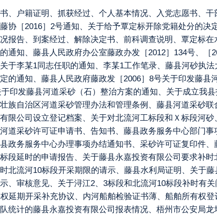
书、户籍证明、抓获经过、个人基本情况、入党志愿书、干
藤协［2016］2号通知、关于给予覃定标开除党籍处分的决
况报告、到案经过、解除决定书、前科调查说明、覃定标在
藤县人民政府办公室藤政办发［2012］134号、［2014］1
于李某1同志任职的通知、李某1工作笔录、藤县河砂执法大队
定的通知、藤县人民政府藤政发［2006］8号关于印发藤县
8号关于印发藤县河道采砂（石）整治方案的通知、关于成立我
壮族自治区河道采砂管理办法和管理条例、藤县河道采砂联
有限公司设立登记档案、关于对北流河工标段和Ｘ标段河砂
河道采砂许可证申请书、告知书、藤县政务服务中心部门事
县政务服务中心办理事项办结通知书、采砂许可证复印件、
标段延时的申请报告、关于藤县永嘉投资有限公司要求补时北流
时北流河10标段开采期限的请示、藤县水利局证明、关于藤
示、审核意见、关于浔江2、3标段和北流河10标段补时有
采权延期开采补充协议、内河船舶检验证书薄、船舶所有权登
队统计的藤县永嘉投资有限公司报表情况、梧州市公安局龙