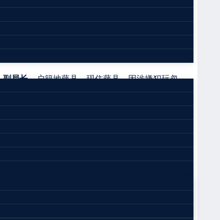
（2019）桂0422刑初406号
、副局长
，户籍地藤县，现住藤县。因涉嫌犯玩忽
9年11月8日被执行逮捕。现羁押于藤县看守所。
人覃定标犯玩忽职守罪，于2019年12月2日向本院
于不可抗力情形，致使案件在较长时间内无法继续
检察院指派检察员陈剑飞出庭支持公诉，被告人覃定标
7月1日至2018年6月30日总量为20万立方米河
被告人覃定标对合泰公司的采砂行为监管不到位
，