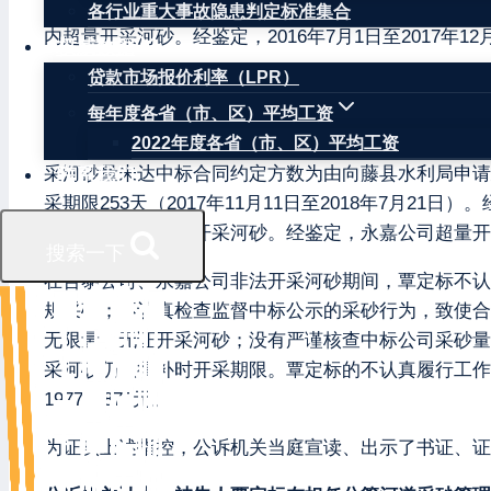
平时也不认真核查该公司的采砂量，致使合泰公司股东
各行业重大事故隐患判定标准集合
内超量开采河砂。经鉴定，2016年7月1日至2017年12
权威数据
贷款市场报价利率（LPR）
2015年5月28日，藤县永嘉投资有限公司（以下简称永
采权。随后，永嘉公司龙某2（另案处理）等人委托标段沿岸
每年度各省（市、区）平均工资
砂开采量约2466380.05立方米。永嘉公司在已
2022年度各省（市、区）平均工资
采河砂量未达中标合同约定方数为由向藤县水利局申请
联系我们
采期限253天（2017年11月11日至2018年7
合同》规定，超量开采河砂。经鉴定，永嘉公司超量开采河砂约
搜索一下
在合泰公司、永嘉公司非法开采河砂期间，覃定标不认
规采砂；不认真检查监督中标公示的采砂行为，致使合
无限量、无证开采河砂；没有严谨核查中标公司采砂量
采河砂仍取得补时开采期限。覃定标的不认真履行工作职
197759876元。
为证实上述指控，公诉机关当庭宣读、出示了书证、证