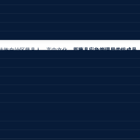
刑 事 判 决 书
西壮族自治区藤县人，高中文化，
原藤县应急管理局党组成员
会采取留置措施，同年10月27日被藤县公安局刑事拘留，201
6号起诉书、藤检刑变诉[2020]9号变更起诉决定书指控被告
审理过程中，因出现新冠肺炎疫情的社会安全突发事件，属
月24日裁定本案恢复审理，并公开开庭进行了审理。藤县人民
司（以下简称合泰公司）通过投标获得藤县黄**河段标段2016年
水利局副局长（兼任藤县河道采砂联合执法大队大队长）的