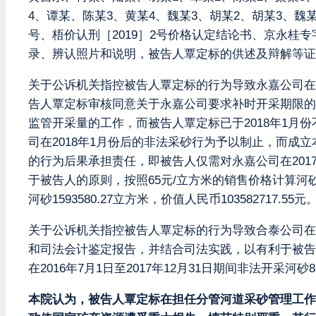
4、谭某、陈某3、黄某4、魏某3、胡某2、胡某3、魏某
号、梧价认刑［2019］2号价格认定结论书、京永桂专字
录、辨认照片和说明，被告人覃定标的供述及辩解等证
关于公诉机关指控被告人覃定标的行为导致永嘉公司在2015
告人覃定标审核同意关于永嘉公司要求补时开采期限的
监管开采量的工作，而被告人覃定标已于2018年1
司在2018年1月份后的非法采砂行为予以制止，而成
的行为后果承担责任，即被告人仅需对永嘉公司在201
于被告人的原则，按照65元/立方米的销售价格计算河砂
河砂1593580.27立方米，价值人民币103582717.55元
关于公诉机关指控被告人覃定标的行为导致合泰公司在201
和司法会计鉴定报告，并结合司法实践，以有利于被告
在2016年7月1日至2017年12月31日期间非法开采河砂87
本院认为，被告人覃定标在担任分管河道采砂管理工作