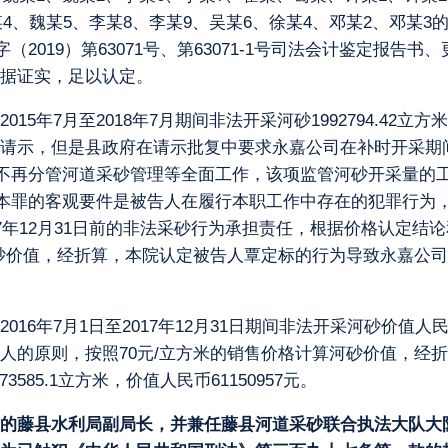
4、魏某5、李某8、李某9、吴某6、徐某4、邓某2、邓某3的
（2019）第63071号、第63071-1号司法会计鉴定报
据证实，足以认定。
年7月至2018年7月期间非法开采河砂1992794.42立方米
请示，但是县政府在请示批复中要求永嘉公司在补时开采期
月份不再分管河道采砂管理等全面工作，该项监管河砂开采量的
立本罪的客观要件是被告人在履行本职工作中存在的犯罪行为，
7年12月31日前的非法采砂行为承担责任，根据价格认定结
价值，经折算，本院认定被告人覃定标的行为导致永嘉公司在201
。
6年7月1日至2017年12月31日期间非法开采河砂价值人民
人的原则，按照70元/立方米的销售价格计算河砂价值，经
3585.1立方米，价值人民币61150957元。
的藤县水利局副局长，并兼任藤县河道采砂联合执法大队大