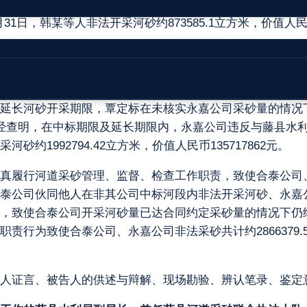
韩某（另案处理）等人以合泰公司的名义伙同他人在藤县北流
月31日，韩某等人非法开采河砂约873585.1立方米，价值人民币
嘉公司）通过投标获得藤县北流河Ｘ标段2015年7月1日至201
的砂场进行采砂，并从中收取资源费。其中，2015年7月至20
超量采砂的情况下，仍在采砂期限到期时，以中标期间受到沿岸
延长河砂开采期限，覃定标在未核实永嘉公司采砂量的情况
月21日）。经查明，在中标期限及延长期限内，永嘉公司违反与藤
1992794.42立方米，价值人民币135717862元。
真履行河道采砂管理、监督、检查工作职责，致使合泰公司
泰公司伙同他人在非其公司中标河段内非法开采河砂、永嘉
，致使合泰公司开采河砂量已达合同约定采砂量的情况下仍
责行为致使合泰公司、永嘉公司非法采砂共计约2866379
人证言、被告人的供述与辩解、现场勘验、辨认笔录、鉴定