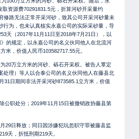
总量为100万立方米的河砂、砾石开采权。随后，永
资源费70291831.5元，折算河砂开采量约
或政府修路无法正常开采河砂，致其公司开采河砂量未
砂行为，也未认真核实永嘉公司的实际采砂量，导
017年11月11日至2018年7月21日），以
同》的规定，以永嘉公司的名义伙同他人在北流河
米，价值人民币103582717.55元。
日总量为20万立方米的河砂、砾石开采权。被告人覃定
案处理）等人以合泰公司的名义伙同他人在藤县北
31日期间非法开采河砂873585.1立方米，价值
公职处分；2019年11月15日被撤销政协藤县第
年4月29日释放；同日因涉嫌犯玩忽职守罪被藤县监
19天，折抵刑期219天。