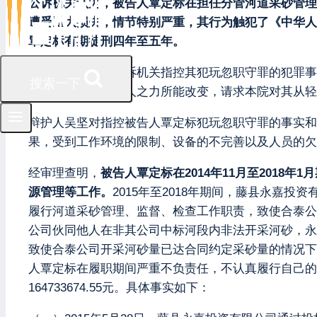
公诉机关认为，被告人覃定标在担任分管河道采砂管理
遭受重大损失，情节特别严重，其行为触犯了《中华人
覃定标有期徒刑四年至五年。
被告人覃定标对公诉机关指控其犯玩忽职守罪的犯罪事
搜索一下
的影响，并非其一人之力所能改变，请求本院对其从轻
辩护人吴坚对指控被告人覃定标犯玩忽职守罪的事实和
果，受到工作环境的限制、设备的不完善以及人员的欠
经审理查明，
被告人覃定标在2014年11月至201
源管理等工作。
2015年至2018年期间，藤县永
履行河道采砂管理、监督、检查工作职责，致使合泰公
公司伙同他人在非其公司中标河段内非法开采河砂，永
致使合泰公司开采河砂量已达合同约定采砂量的情况下
人覃定标在履职期间严重不负责任，不认真履行自己的工
164733674.55元。具体事实如下：