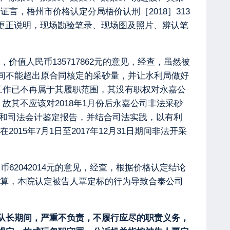
证言，梧州市价格认定分局梧价认刑［2018］313
告书、更正说明，现场勘验笔录、现场图及照片、辨认笔
，价值人民币135717862元的意见，经查，虽然被
间不能超出原合同核定的采砂量，并让水利局做好
工作已不再属于其履职范围，其没有职权对永嘉公
故其不应该对2018年1月份后永嘉公司非法采砂
论和司法会计鉴定报告，并结合司法实践，以有利
5年7月1日至2017年12月31日期间非法开采
币62042014元的意见，经查，根据价格认定结论
折算，本院认定被告人覃定标的行为导致合泰公司
队长期间，严重不负责，不履行应尽的职责义务，