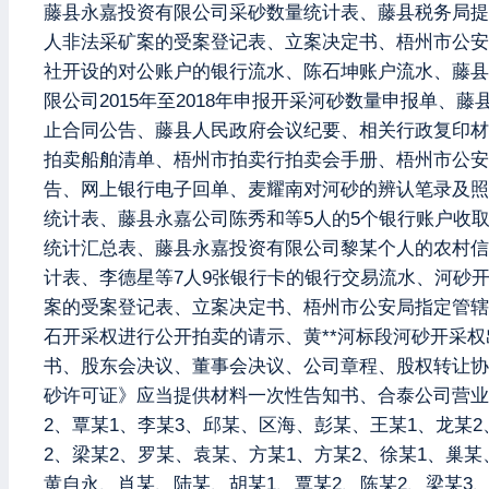
藤县永嘉投资有限公司采砂数量统计表、藤县税务局提
人非法采矿案的受案登记表、立案决定书、梧州市公安
社开设的对公账户的银行流水、陈石坤账户流水、藤县
限公司2015年至2018年申报开采河砂数量申报单
止合同公告、藤县人民政府会议纪要、相关行政复印材
拍卖船舶清单、梧州市拍卖行拍卖会手册、梧州市公安
告、网上银行电子回单、麦耀南对河砂的辨认笔录及照
统计表、藤县永嘉公司陈秀和等5人的5个银行账户收
统计汇总表、藤县永嘉投资有限公司黎某个人的农村信
计表、李德星等7人9张银行卡的银行交易流水、河砂
案的受案登记表、立案决定书、梧州市公安局指定管辖
石开采权进行公开拍卖的请示、黄**河标段河砂开采
书、股东会决议、董事会决议、公司章程、股权转让协
砂许可证》应当提供材料一次性告知书、合泰公司营业
2、覃某1、李某3、邱某、区海、彭某、王某1、龙某2
2、梁某2、罗某、袁某、方某1、方某2、徐某1、巢某
黄自永、肖某、陆某、胡某1、覃某2、陈某2、梁某3、