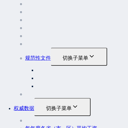
法律
立法解释
司法解释
行政法规
部门规章
地方性法规和规章
规范性文件
切换子菜单
国务院规范性文件
部门规范性文件
原安监总局复函
各行业重大事故隐患判定标准集合
权威数据
切换子菜单
贷款市场报价利率（LPR）