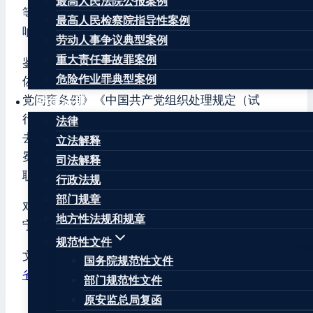
最高人民法院公报案例
等问题，造成森林草原资源严重损失和不良社会影
最高人民检察院指导性案例
响。
劳动人事争议典型案例
重大责任事故罪案例
鉴于县委书记谢洋波同志和县委副书记、县长刘长
危险作业罪典型案例
佐同志对上述问题负有领导责任，根据《中国共产
党问责条例》《中国共产党组织处理规定（试
法律法规
行）》和其他有关规定，经四川省委研究决定，免
法律
去谢洋波同志冕宁县委书记职务；免去刘长佐同志
立法解释
冕宁县委副书记、县长职务，按照有关规定履行免
司法解释
职程序。
行政法规
部门规章
对火情火灾涉及的其他责任人员，由凉山州委、冕
地方性法规和规章
宁县委按干部管理权限处理。
规范性文件
文章标签：
#
免职
#
冕宁
#
凉山
#
县委书记
#
县长
#
四川
国务院规范性文件
省
#
森林防火
#
草原防火
部门规范性文件
原安监总局复函