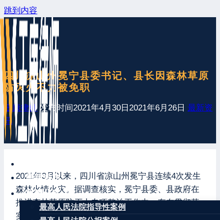
跳到内容
四川凉山州冕宁县委书记、县长因森林草原
防灭火不力被免职
王康律师
发布时间
2021年4月30日
2021年6月26日
最新资
讯
网站首页
2021年3月以来，四川省凉山州冕宁县连续4次发生
最新发布
森林火情火灾。据调查核实，冕宁县委、县政府在
案例分享
推进森林草原防灭火专项整治工作中，存在贯彻落
最高人民法院指导性案例
实森林草原防灭火决策部署不力、责任落实不到位