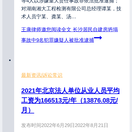
等4人以涉嫌重大责任事故罪依法批准逮捕；
对湖南湘大工程检测有限公司总经理谭某，技
术人员宁某、龚某、汤…
王康律师邀您阅读全文
长沙居民自建房坍塌
事故中9名犯罪嫌疑人被批准逮捕
最新资讯
|
诉讼常识
2021年北京法人单位从业人员平均
工资为166513元/年（13876.08元/
月）
发布时间
2022年6月29日
2022年8月21日