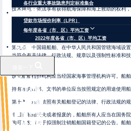
第七条 从事船舶、海上设施航行、停泊、作业以及其
各行业重大事故隐患判定标准集合
技术规范；依法享有获得航海保障和海上救助的权利
权威数据
贷款市场报价利率（LPR）
第八条 国家鼓励和支持先进科学技术在海上交通安全
每年度各省（市、区）平均工资
第二章 船舶、海上设施和船员
2022年度各省（市、区）平均工资
联系我们
第九条 中国籍船舶、在中华人民共和国管辖海域设置
当符合有关法律、行政法规、规章以及强制性标准和技
并公布。
搜索一下
设立船舶检验机构应当经国家海事管理机构许可。船舶
持有相关证书、文书的单位应当按照规定的用途使用船
第十条 船舶依照有关船舶登记的法律、行政法规的规
中国籍船舶灭失或者报废的，船舶所有人应当在国务院
构可以发布关于拟强制注销船舶国籍登记的公告。船舶