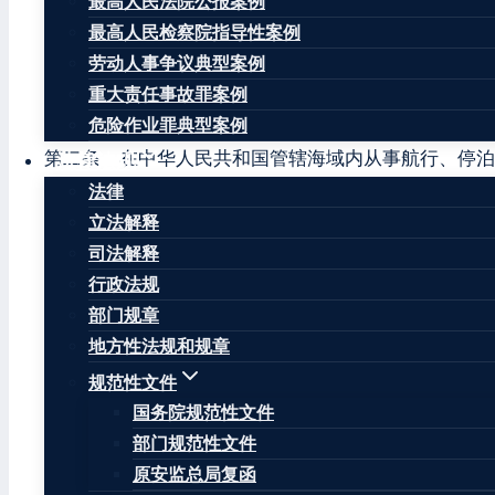
最高人民法院公报案例
人民共和国对外贸易法〉等十二部法律
最高人民检察院指导性案例
第一章 总 则
劳动人事争议典型案例
重大责任事故罪案例
第一条 为了加强海上交通管理，维护海上交通秩序，
危险作业罪典型案例
第二条 在中华人民共和国管辖海域内从事航行、停泊
法律法规
法律
第三条 国家依法保障交通用海。
立法解释
司法解释
海上交通安全工作坚持安全第一、预防为主、便利通行
行政法规
第四条 国务院交通运输主管部门主管全国海上交通安
部门规章
地方性法规和规章
国家海事管理机构统一负责海上交通安全监督管理工作
规范性文件
第五条 各级人民政府及有关部门应当支持海上交通安
国务院规范性文件
部门规范性文件
第六条 国家依法保障船员的劳动安全和职业健康，维
原安监总局复函