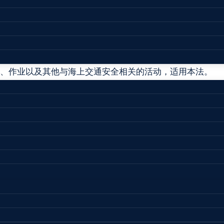
的决定》修正 2021年4月29日第十三届全国人民代表大
保障生命财产安全，维护国家权益，制定本法。
、作业以及其他与海上交通安全相关的活动，适用本法。
、依法管理的原则，保障海上交通安全、有序、畅通。
全工作。
，其他各级海事管理机构按照职责具体负责辖区内的海上交
全工作，加强海上交通安全的宣传教育，提高全社会的海上
护船员的合法权益。